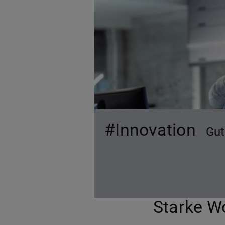
#Innovation
Gut
Starke W