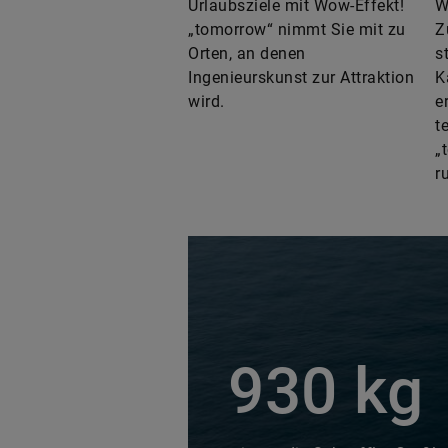
Urlaubsziele mit Wow-Effekt!
W
„tomorrow“ nimmt Sie mit zu
Z
Orten, an denen
s
Ingenieurskunst zur Attraktion
K
wird.
e
t
„
r
930 kg