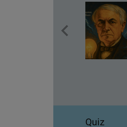
schluss oder
ben?
on Menschen,
 von heute eine
Quiz