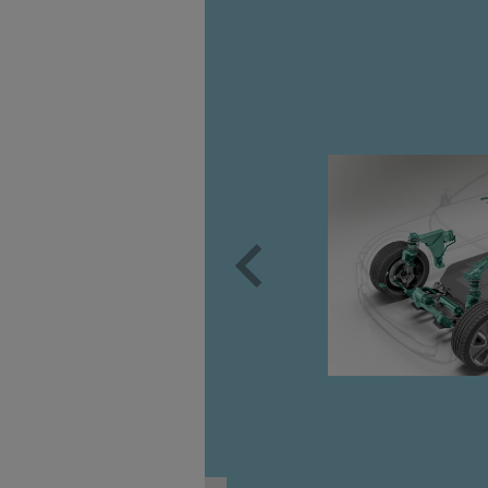
e gut
em Untergang?
gene Vulkan,
aeffler-
 Ihr Wissen in
“!