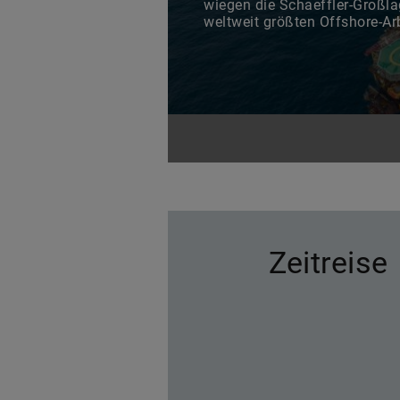
wiegen die Schaeffler-Großlag
weltweit größten Offshore-Arb
Zeitreise