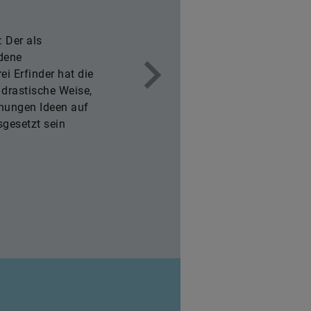
 Der als
dene
i Erfinder hat die
 drastische Weise,
nungen Ideen auf
gesetzt sein