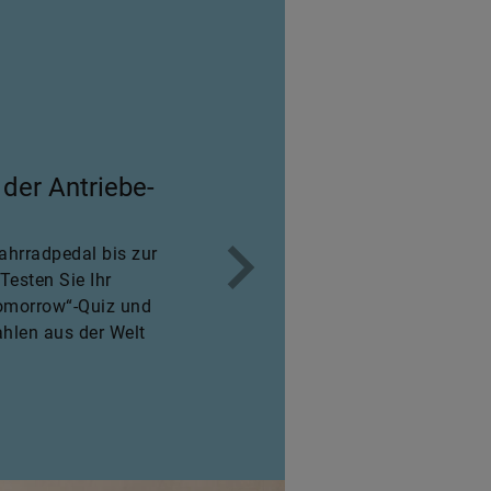
 der Antriebe-
ahrradpedal bis zur
Testen Sie Ihr
omorrow“-Quiz und
hlen aus der Welt