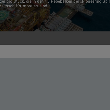
er pro Stück, die in den 16 Hebebalken der „Pioneering Spiri
eitsschiffs, montiert sind.