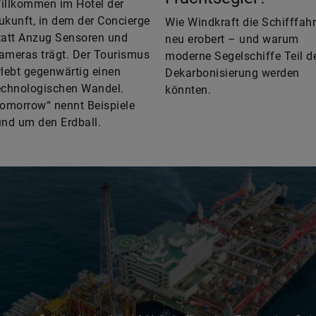
illkommen im Hotel der
ukunft, in dem der Concierge
Wie Windkraft die Schifffahr
tatt Anzug Sensoren und
neu erobert – und warum
ameras trägt. Der Tourismus
moderne Segelschiffe Teil d
rlebt gegenwärtig einen
Dekarbonisierung werden
echnologischen Wandel.
könnten.
tomorrow“ nennt Beispiele
und um den Erdball.