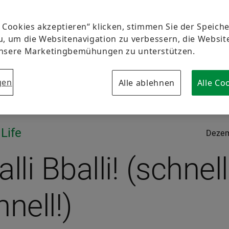
e Cookies akzeptieren“ klicken, stimmen Sie der Speic
u, um die Websitenavigation zu verbessern, die Websi
unsere Marketingbemühungen zu unterstützen.
gen
Alle ablehnen
Alle Co
 Life
Dezem
lli Bballi! (schnell
nell!)