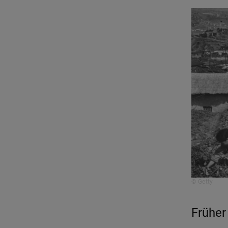
© Getty
Früher