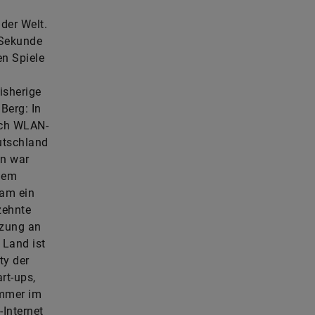
der Welt.
/Sekunde
n Spiele
isherige
Berg: In
uch WLAN-
utschland
en war
dem
kam ein
zehnte
tzung an
 Land ist
ty der
rt-ups,
immer im
Internet