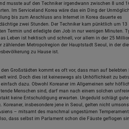
nd musste auf den Techniker irgendwann zwischen 8 und 1
ten. Im Serviceland Korea wäre das ein Ding der Unmöglich
llung bis zum Anschluss ans Internet in Korea dauerte es
dächtige zwei Stunden. Der Techniker kam pünktlich um 13
ten Termin und erledigte den Job in nur wenigen Minuten. T
as Leben ist hektisch und schnell, vor allem in der 25 Milli
 zählenden Metropolregion der Hauptstadt Seoul, in der die
sbevölkerung zu Hause ist.
 den Großstädten kommt es oft vor, dass man auf belebten
lt wird. Doch dies ist keineswegs als Unhöflichkeit zu betr
 einfach dazu. Obwohl Koreaner im Allgemeinen sehr höflic
tende Menschen sind, darf man nach einem solchen unfreiw
takt keine Entschuldigung erwarten. Ungeduld schlägt gute
. Koreaner, insbesondere jene in Seoul, gelten nicht umsonst
r Asiens – mitsamt des manchmal ungestümen Temperaments
so, dass selbst im Parlament schon die Fäuste geflogen si