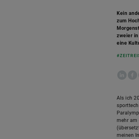
Kein and
zum Hoch
Morgensti
zweier in
eine Kult
#ZEITREI
LinkedIn
Fac
​Als ich 
sporttech
Paralympi
mehr am e
(übersetzt
meinen In