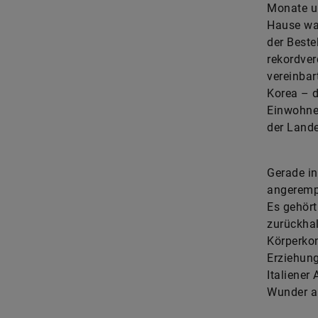
Monate u
Hause war
der Beste
rekordver
vereinbar
Korea – d
Einwohner
der Lande
Gerade in
angerempe
Es gehört
zurückhal
Körperkon
Erziehung
Italiene
Wunder al