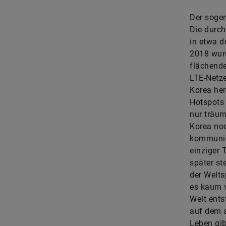
Der sogen
Die durch
in etwa d
2018 wurd
flächende
LTE-Netze
Korea her
Hotspots 
nur träum
Korea noc
kommunis
einziger 
später st
der Welts
es kaum v
Welt ents
auf dem a
Leben gib