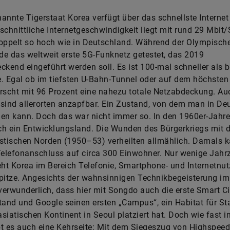
annte Tigerstaat Korea verfügt über das schnellste Internet 
schnittliche Internetgeschwindigkeit liegt mit rund 29 Mbit
oppelt so hoch wie in Deutschland. Während der Olympische
e das weltweit erste 5G-Funknetz getestet, das 2019
ckend eingeführt werden soll. Es ist 100-mal schneller als b
. Egal ob im tiefsten U-Bahn-Tunnel oder auf dem höchsten 
rscht mit 96 Prozent eine nahezu totale Netzabdeckung. A
sind allerorten anzapfbar. Ein Zustand, von dem man in De
en kann. Doch das war nicht immer so. In den 1960er-Jahr
h ein Entwicklungsland. Die Wunden des Bürgerkriegs mit 
tischen Norden (1950–53) verheilten allmählich. Damals 
Telefonanschluss auf circa 300 Einwohner. Nur wenige Jahr
eht Korea im Bereich Telefonie, Smartphone- und Internetnu
pitze. Angesichts der wahnsinnigen Technikbegeisterung im
erwunderlich, dass hier mit Songdo auch die erste Smart Ci
tand und Google seinen ersten „Campus“, ein Habitat für Sta
siatischen Kontinent in Seoul platziert hat. Doch wie fast 
t es auch eine Kehrseite: Mit dem Siegeszug von Highspeed-