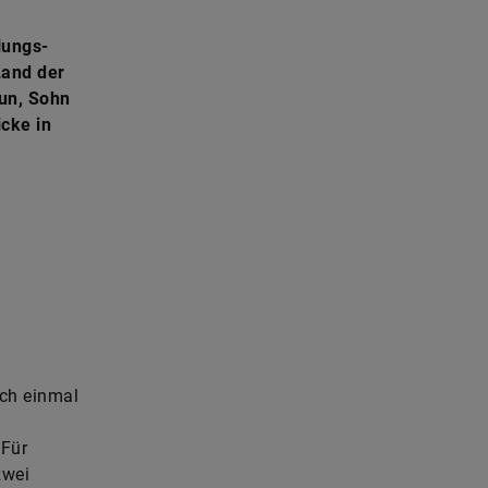
lungs-
Land der
yun, Sohn
cke in
ch einmal
 Für
zwei