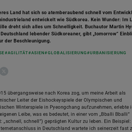
eres Land hat sich so atemberaubend schnell vom Entwick
industrieland entwickelt wie Südkorea. Kein Wunder: Im 
lle dreht sich alles um Schnelligkeit. Buchautor Martin H
 Deutschland lebender Südkoreaner, gibt „tomorrow“ Einbli
ur der Beschleunigung.
SE
#AGILITÄT
#ASIEN
#GLOBALISIERUNG
#URBANISIERUNG
ebook
X
2015 übergangsweise nach Korea zog, um meine Arbeit als
nischer Leiter der Eishockeyspiele der Olympischen und
schen Winterspiele in Pyeongchang aufzunehmen, erlebte i
igenen Leibe, was es bedeutet, in einer vom „Bballi Bballi“
: „schnell, schnell“) geprägten Kultur zu leben. Ein Beispiel:
ternetanschluss in Deutschland wartete ich seinerzeit fast 