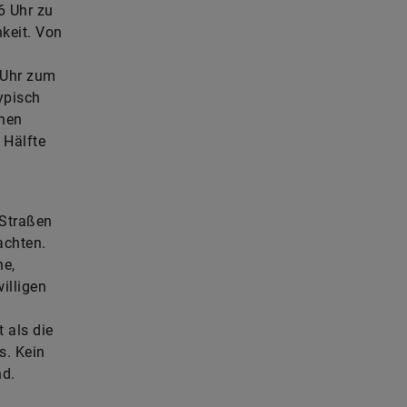
6 Uhr zu
keit. Von
 Uhr zum
ypisch
onen
 Hälfte
 Straßen
achten.
he,
illigen
 als die
. Kein
nd.