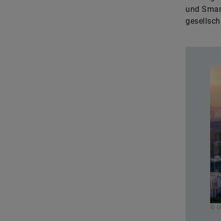
und Smar
gesellsch
© G