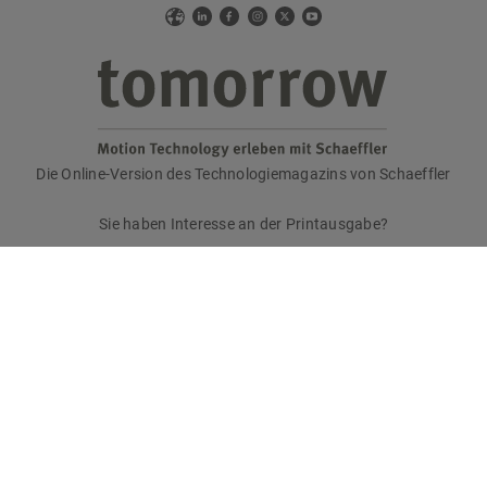
Web
LinkedIn
Facebook
Instagram
X
YouTube
Die Online-Version des Technologiemagazins von Schaeffler
tomorrow
Sie haben Interesse an der Printausgabe?
Bitte senden Sie eine E-Mail an
tomorrow@speedpool.com
Alle Print-Ausgaben als PDF finden Sie online hier:
www.schaeffler.de/tomorrow
Impressum
Datenschutzerklärung
Nutzungsbedingungen
Cookie-Richtlinie