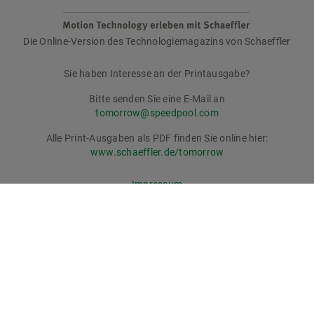
Die Online-Version des Technologiemagazins von Schaeffler
tomorrow
Sie haben Interesse an der Printausgabe?
Bitte senden Sie eine E-Mail an
tomorrow@speedpool.com
Alle Print-Ausgaben als PDF finden Sie online hier:
www.schaeffler.de/tomorrow
Impressum
Datenschutzerklärung
Nutzungsbedingungen
Cookie-Richtlinie
© Schaeffler Technologies AG & Co. KG