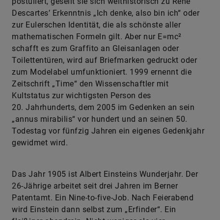
postuliert, gesellt sie sich welthistorisch zu René
Descartes’ Erkenntnis „Ich denke, also bin ich“ oder
zur Eulerschen Identität, die als schönste aller
mathematischen Formeln gilt. Aber nur E=mc²
schafft es zum Graffito an Gleisanlagen oder
Toilettentüren, wird auf Briefmarken gedruckt oder
zum Modelabel umfunktioniert. 1999 ernennt die
Zeitschrift „Time“ den Wissenschaftler mit
Kultstatus zur wichtigsten Person des
20. Jahrhunderts, dem 2005 im Gedenken an sein
„annus mirabilis“ vor hundert und an seinen 50.
Todestag vor fünfzig Jahren ein eigenes Gedenkjahr
gewidmet wird.
Das Jahr 1905 ist Albert Einsteins Wunderjahr. Der
26-Jährige arbeitet seit drei Jahren im Berner
Patentamt. Ein Nine-to-five-Job. Nach Feierabend
wird Einstein dann selbst zum „Erfinder“. Ein