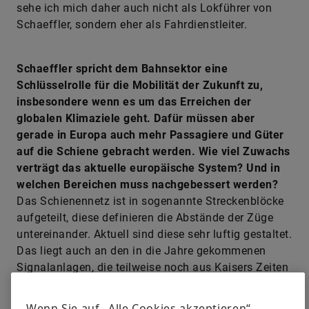
sehe ich mich daher auch nicht als Lokführer von
Schaeffler, sondern eher als Fahrdienstleiter.
Schaeffler spricht dem Bahnsektor eine
Schlüsselrolle für die Mobilität der Zukunft zu,
insbesondere wenn es um das Erreichen der
globalen Klimaziele geht. Dafür müssen aber
gerade in Europa auch mehr Passagiere und Güter
auf die Schiene gebracht werden. Wie viel Zuwachs
verträgt das aktuelle europäische System? Und in
welchen Bereichen muss nachgebessert werden?
Das Schienennetz ist in sogenannte Streckenblöcke
aufgeteilt, diese definieren die Abstände der Züge
untereinander. Aktuell sind diese sehr luftig gestaltet.
Das liegt auch an den in die Jahre gekommenen
Signalanlagen, die teilweise noch aus Kaisers Zeiten
kommen. Die Anlagen sind zwar noch sicher, aber
eben nicht effizient. Die Umstellung auf ein
Wenn Sie auf „Alle Cookies akzeptieren“