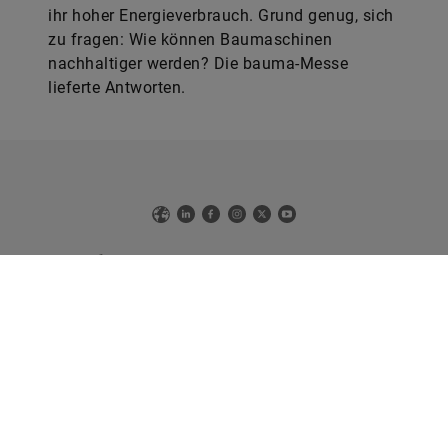
ihr hoher Energieverbrauch. Grund genug, sich
zu fragen: Wie können Baumaschinen
nachhaltiger werden? Die bauma-Messe
lieferte Antworten.
Web
LinkedIn
Facebook
Instagram
X
YouTube
Die Online-Version des Technologiemagazins von Schaeffler
tomorrow
Sie haben Interesse an der Printausgabe?
Bitte senden Sie eine E-Mail an