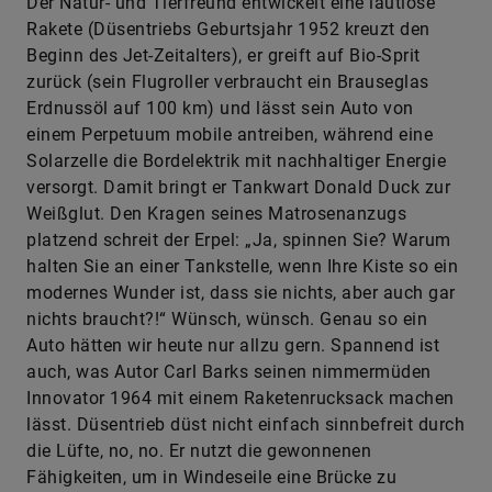
Der Natur- und Tierfreund entwickelt eine lautlose
Rakete (Düsentriebs Geburtsjahr 1952 kreuzt den
Beginn des Jet-Zeitalters), er greift auf Bio-Sprit
zurück (sein Flugroller verbraucht ein Brauseglas
Erdnussöl auf 100 km) und lässt sein Auto von
einem Perpetuum mobile antreiben, während eine
Solarzelle die Bordelektrik mit nachhaltiger Energie
versorgt. Damit bringt er Tankwart Donald Duck zur
Weißglut. Den Kragen seines Matrosenanzugs
platzend schreit der Erpel: „Ja, spinnen Sie? ­Warum
halten Sie an einer Tankstelle, wenn Ihre Kiste so ein
modernes Wunder ist, dass sie nichts, aber auch gar
nichts braucht?!“ Wünsch, wünsch. Genau so ein
Auto hätten wir heute nur allzu gern. Spannend ist
auch, was Autor Carl Barks seinen nimmermüden
Innovator 1964 mit einem Raketenrucksack machen
lässt. Düsentrieb düst nicht einfach sinnbefreit durch
die Lüfte, no, no. Er nutzt die gewonnenen
Fähigkeiten, um in Windeseile eine Brücke zu