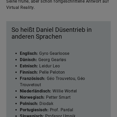
Seine frühe, aber schon fortgeschrittene Antwort auf
Virtual Reality.
So heißt Daniel Düsentrieb in
anderen Sprachen
Englisch:
Gyro Gearloose
Dänisch:
Georg Gearløs
Estnisch:
Leidur Leo
Finnisch:
Pelle Peloton
Französisch:
Géo Trouvetou, Géo
Trouvetout
Niederländisch:
Willie Wortel
Norwegisch:
Petter Smart
Polnisch:
Diodak
Portugiesisch:
Prof. Pardal
Slowenisch:
Profesor Umnik