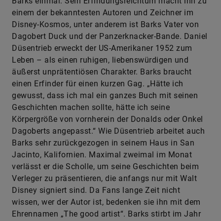
Barks einmal. Sein Erfindungsreichtum macht ihn zu
einem der bekanntesten Autoren und Zeichner im
Disney-Kosmos, unter anderem ist Barks Vater von
Dagobert Duck und der Panzerknacker-Bande. Daniel
Düsentrieb erweckt der US-Amerikaner 1952 zum
Leben – als einen ruhigen, liebenswürdigen und
äußerst unprätentiösen Charakter. Barks braucht
einen Erfinder für einen kurzen Gag. „Hätte ich
gewusst, dass ich mal ein ganzes Buch mit seinen
Geschichten machen sollte, hätte ich seine
Körpergröße von vornherein der Donalds oder Onkel
Dagoberts angepasst.“ Wie Düsentrieb arbeitet auch
Barks sehr zurückgezogen in seinem Haus in San
Jacinto, Kalifornien. Maximal zweimal im Monat
verlässt er die Scholle, um seine Geschichten beim
Verleger zu präsentieren, die anfangs nur mit Walt
Disney signiert sind. Da Fans lange Zeit nicht
wissen, wer der Autor ist, bedenken sie ihn mit dem
Ehrennamen „The good artist“. Barks stirbt im Jahr