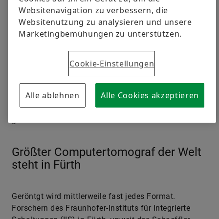
Jahren in der Medizin gebräuchlichen
Websitenavigation zu verbessern, die
Computertomografie (CT) – einer Weiterentwicklung
Websitenutzung zu analysieren und unsere
des Prinzips Röntgen – bei der Hunderte Aufnahmen
Marketingbemühungen zu unterstützen.
aus verschiedensten Richtungen ein
dreidimensionales Bild entstehen lassen. Ob bei
Materialtests für Fahrzeuge, bei der Analyse von
Cookie-Einstellungen
Metall-Legierungen oder bei der Prüfung von
Werkzeugen – das Durchleuchten mit
Alle ablehnen
Alle Cookies akzeptieren
Röntgenstrahlen ist für die Qualitätssicherung und
Entwicklung von Innovationen unverzichtbar
geworden.
Größter Computertomograf der Welt
steht in Fürth
Geröntgt wird mittlerweile fast jedes Format.
Forschern des Fraunhofer-Instituts für Integrierte