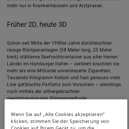
mehr nur in Krankenhäusern und Arztpraxen.
Früher 2D, heute 3D
Schon seit Mitte der 1990er-Jahre durchleuchten
riesige Röntgenanlagen (58 Meter lang, 25 Meter
breit) stählerne Seefrachtcontainer aus aller Herren
Länder im Hamburger Hafen – seitdem brachten sie
mehr als eine Milliarde unversteuerte Zigaretten,
Tausende Kilogramm Kokain und fast genauso viele
Liter gefälschte Parfüms zum Vorschein – allerdings
noch mittels der althergebrachten
zweidimensionalen Röntgenmethode.
Wenn Sie auf „Alle Cookies akzeptieren“
In der Industrieforschung bedient man sich dagegen
klicken, stimmen Sie der Speicherung von
anderer Vorgehensweisen, wie der seit den 1970er-
Cookies auf Ihrem Gerät zu, um die