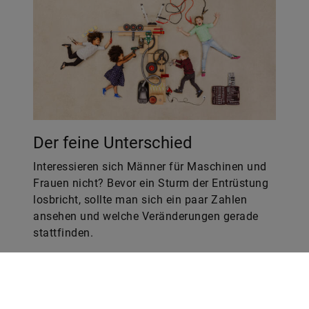
Der feine Unterschied
Interessieren sich Männer für Maschinen und
Frauen nicht? Bevor ein Sturm der Entrüstung
losbricht, sollte man sich ein paar Zahlen
ansehen und welche Veränderungen gerade
stattfinden.