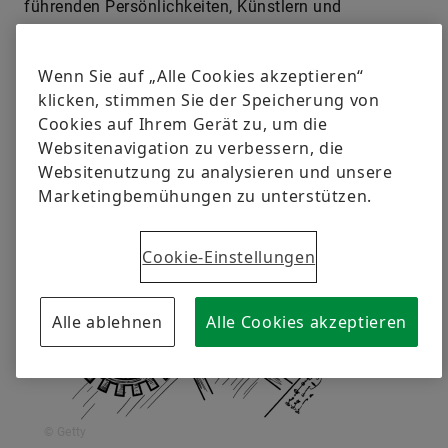
führenden Persönlichkeiten, Künstlern und
Wissenschaftlern seiner Zeit. Diese Netzwerke und
Kooperationen ermöglichten es ihm, seine Gedanken
Wenn Sie auf „Alle Cookies akzeptieren“
und Ideen schneller weiterzuentwickeln.
klicken, stimmen Sie der Speicherung von
Cookies auf Ihrem Gerät zu, um die
Websitenavigation zu verbessern, die
Websitenutzung zu analysieren und unsere
Marketingbemühungen zu unterstützen.
Cookie-Einstellungen
Alle ablehnen
Alle Cookies akzeptieren
© Getty