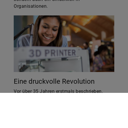
Organisationen.
Eine druckvolle Revolution
Vor über 35 Jahren erstmals beschrieben,
wälzt der 3D-Druck die Produktionstechnik um.
Bei Schaeffler weiß man, was mit den
additiven Fertigungsverfahren schon heute
funktioniert.