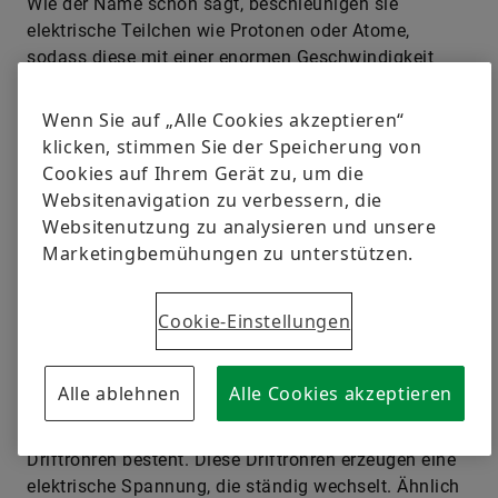
Wie der Name schon sagt, beschleunigen sie
elektrische Teilchen wie Protonen oder Atome,
sodass diese mit einer enormen Geschwindigkeit
aufeinanderprallen. Forscher versuchen damit einen
kurzen Blick zu erhaschen auf neue, noch kleinere
Wenn Sie auf „Alle Cookies akzeptieren“
Teilchen, die so womöglich entstehen.
klicken, stimmen Sie der Speicherung von
Cookies auf Ihrem Gerät zu, um die
Websitenavigation zu verbessern, die
Die Länge macht’s
Websitenutzung zu analysieren und unsere
Marketingbemühungen zu unterstützen.
Es gibt verschiedene Arten von
Teilchenbeschleunigern, mit denen sich jeweils hohe
Cookie-Einstellungen
Geschwindigkeiten der Teilchen erreichen lassen.
Alle ablehnen
Alle Cookies akzeptieren
Der Linearbeschleuniger
ist eine sehr lange Röhre,
deren Wand aus verschiedenen sogenannten
Driftröhren besteht. Diese Driftröhren erzeugen eine
elektrische Spannung, die ständig wechselt. Ähnlich