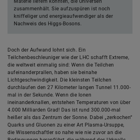
Materie liefern könnten, die Universen
zusammenhält. Sie aufzuspüren ist noch
kniffeliger und energieaufwendiger als der
Nachweis des Higgs-Bosons.
Doch der Aufwand lohnt sich. Ein
Teilchenbeschleuniger wie der LHC schafft Extreme,
die weltweit einmalig sind: Wenn die Teilchen
aufeinanderprallen, haben sie beinahe
Lichtgeschwindigkeit. Die kleinsten Teilchen
durchlaufen den 27 Kilometer langen Tunnel 11.000-
mal in der Sekunde. Wenn die Ionen
ineinanderknallen, entstehen Temperaturen von über
4.000 Milliarden Grad! Das ist rund 300.000-mal
heißer als das Zentrum der Sonne. Dabei „zerkochen“
Quarks und Gluonen zu einer Art Plasma-Ursuppe,
die Wissenschaftler so nahe wie nie zuvor an die
Bedingungen heranführt, die während des Urknalls