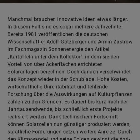
Manchmal brauchen innovative Ideen etwas länger.
In diesem Fall sind es sogar mehrere Jahrzehnte:
Bereits 1981 veröffentlichen die deutschen
Wissenschaftler Adolf Götzberger und Armin Zastrow
im Fachmagazin Sonnenenergie den Artikel
„Kartoffeln unter dem Kollektor“, in dem sie den
Vorteil von über Ackerflächen errichteten
Solaranlagen berechnen. Doch danach verschwindet
das Konzept wieder in der Schublade. Hohe Kosten,
wirtschaftliche Unrentabilität und fehlende
Forschung über die Auswirkungen auf Kulturpflanzen
zählen zu den Gründen. Es dauert bis kurz nach der
Jahrtausendwende, bis schließlich erste Projekte
realisiert werden. Dank technischem Fortschritt
können Solarzellen nun günstiger produziert werden,
staatliche Förderungen setzen weitere Anreize. Durch
den Klimawandel und seine Folgen gewinnt die Agri-
Photovoltaik – der Begriff entsteht im Jahr 2011 –
zusätzlich an Brisanz.