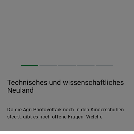
Technisches und wissenschaftliches
Neuland
Da die Agri-Photovoltaik noch in den Kinderschuhen
steckt, gibt es noch offene Fragen. Welche
Anlagenform ist die effizienteste? Welche Pflanzen
eignen sich am besten? Zwar sind weltweit bereits
Agri-PV-Farmen im regulären Betrieb – Japan ist hier
mit knapp 2.000 Betrieben Spitzenreiter. Doch