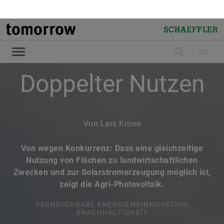
Think Green
Doppelter Nutzen
Von Lars Krone
Von wegen Konkurrenz: Dass eine gleichzeitige
Nutzung von Flächen zu landwirtschaftlichen
Zwecken und zur Solarstromerzeugung möglich ist,
zeigt die Agri-Photovoltaik.
#ERNEUERBARE ENERGIEN
#INNOVATION
#NACHHALTIGKEIT
LinkedIn
Facebook
X