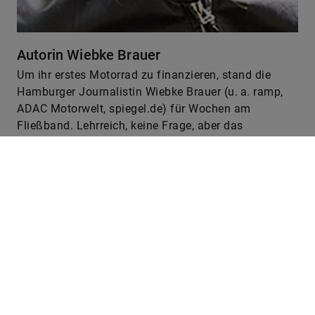
Autorin Wiebke Brauer
Um ihr erstes Motorrad zu finanzieren, stand die
Hamburger Journalistin Wiebke Brauer (u. a. ramp,
ADAC Motorwelt, spiegel.de) für Wochen am
Fließband. Lehrreich, keine Frage, aber das
Schreiben lag ihr mehr.
Auch interessant