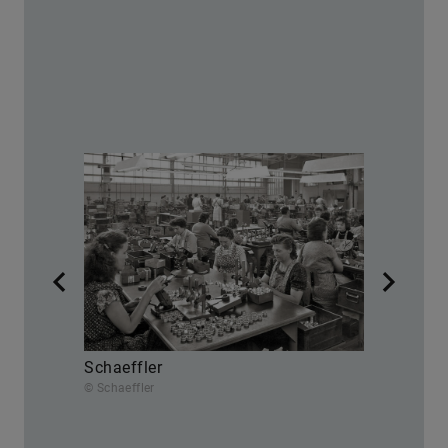
Schaeffler
© Schaeffler
S
© 