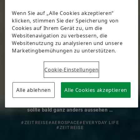
Mondfahrt
Von Dr. Lorenz Steinke
Nie war die Zukunft schöner, nie die
Technikbegeisterung größer als in jener kurzen Zeit
zwischen der Wende zum 20. Jahrhundert und dem
Ausbruch des Ersten Weltkriegs: Elektrizität,
Radioaktivität, der erste Motorflug, die
Funktelegrafie – nichts schien dem menschlichen
Erfindergeist mehr unmöglich. Auch die Arbeitswelt
sollte bald ganz anders aussehen …
#ZEITREISE
#AEROSPACE
#EVERYDAY LIFE
#ZEITREISE
LinkedIn
Facebook
X