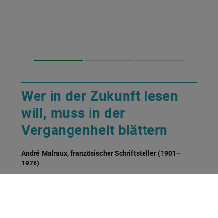
Wer in der Zukunft lesen
will, muss in der
Vergangenheit blättern
André Malraux, französischer Schriftsteller (1901–
1976)
Auch im Bereich Mobilität haben viele Utopisten
Weitblick bewiesen – auch wenn manche Idee in der
Fantasiewelt steckenblieb: Globale Distanzen
schmolzen schon damals zu Kurzstrecken, eine