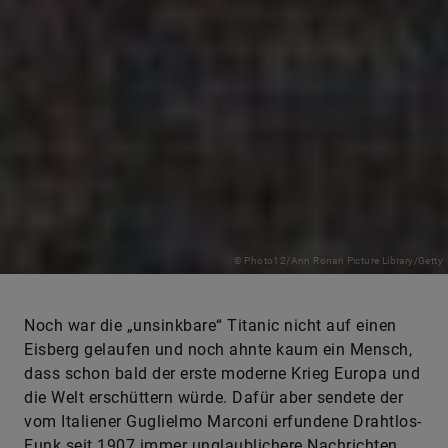
© Photo12/Ann Ronan Picture Library/Getty
Noch war die „unsinkbare“ Titanic nicht auf ­einen
Eisberg gelaufen und noch ahnte kaum ein Mensch,
dass schon bald der erste moderne Krieg Europa und
die Welt erschüttern würde. Dafür aber sendete der
vom Italiener Guglielmo Marconi erfundene Drahtlos-
Funk seit 1907 immer unglaublichere Nachrichten
über den Atlantik: Etwa von den Motorflügen der
Gebrüder Wright in Kitty Hawk oder von den