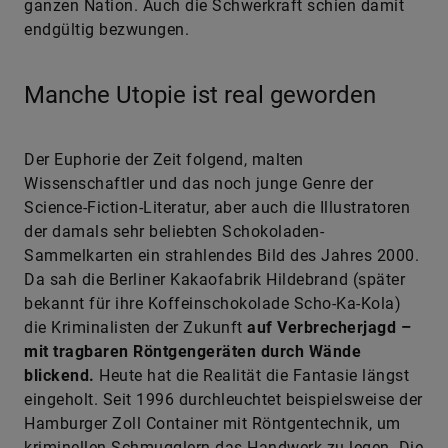
Manche Utopie ist real geworden
Der Euphorie der Zeit folgend, malten
Wissenschaftler und das noch junge Genre der
Science-Fiction-Literatur, aber auch die Illustratoren
der damals sehr beliebten Schokoladen-
Sammelkarten ein strahlendes Bild des Jahres 2000.
Da sah die Berliner Kakaofabrik Hildebrand (später
bekannt für ihre Koffeinschokolade Scho-Ka-Kola)
die Kriminalisten der Zukunft
auf Verbrecherjagd –
mit tragbaren Röntgengeräten durch Wände
blickend.
Heute hat die Realität die Fantasie längst
eingeholt. Seit 1996 durchleuchtet beispielsweise der
Hamburger Zoll Container mit Röntgentechnik, um
kriminellen Schmugglern das Handwerk zu legen. Die
Bilanz der ersten 20 Jahre: Insgesamt wurden mehr
als 1,5 Milliarden unversteuerte Zigaretten,