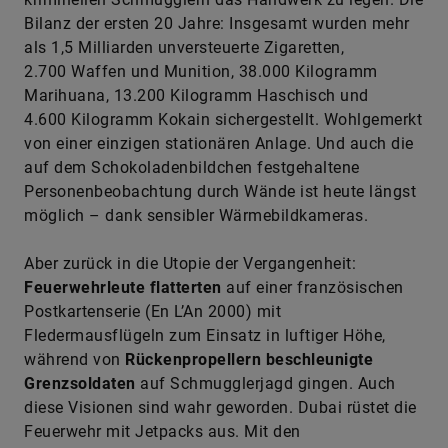
2.700 Waffen und Munition, 38.000 Kilogramm
Marihuana, 13.200 Kilogramm Haschisch und
4.600 Kilogramm Kokain sichergestellt. Wohlgemerkt
von einer einzigen stationären Anlage. Und auch die
auf dem Schokoladenbildchen festgehaltene
Personenbeobachtung durch Wände ist heute längst
möglich – dank sensibler Wärmebildkameras.
Aber zurück in die Utopie der Vergangenheit:
Feuerwehrleute flatterten
auf einer französischen
Postkartenserie (En L’An 2000) mit
Fledermausflügeln zum Einsatz in luftiger Höhe,
während von
Rückenpropellern beschleunigte
Grenzsoldaten
auf Schmugglerjagd gingen. Auch
diese Visionen sind wahr geworden. Dubai rüstet die
Feuerwehr mit Jetpacks aus. Mit den
Raketenrucksäcken sollen die Retter im Notfall
Menschen aus brennenden Wolkenkratzern bergen