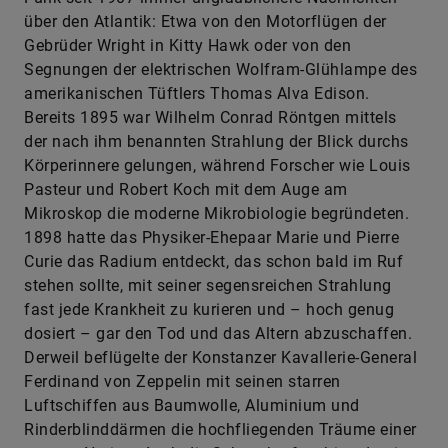
Segnungen der elektrischen Wolfram-Glühlampe des
amerikanischen Tüftlers Thomas Alva Edison.
Bereits 1895 war Wilhelm Conrad Röntgen mittels
der nach ihm benannten Strahlung der Blick durchs
Körperinnere gelungen, während Forscher wie Louis
Pasteur und Robert Koch mit dem Auge am
Mikroskop die moderne Mikrobiologie begründeten.
1898 hatte das Physiker-Ehepaar Marie und Pierre
Curie das Radium entdeckt, das schon bald im Ruf
stehen sollte, mit seiner segensreichen Strahlung
fast jede Krankheit zu kurieren und – hoch genug
dosiert – gar den Tod und das Altern abzuschaffen.
Derweil beflügelte der Konstanzer Kavallerie-General
Ferdinand von Zeppelin mit seinen starren
Luftschiffen aus Baumwolle, Aluminium und
Rinderblinddärmen die hochfliegenden Träume einer
ganzen Nation. Auch die Schwerkraft schien damit
endgültig bezwungen.