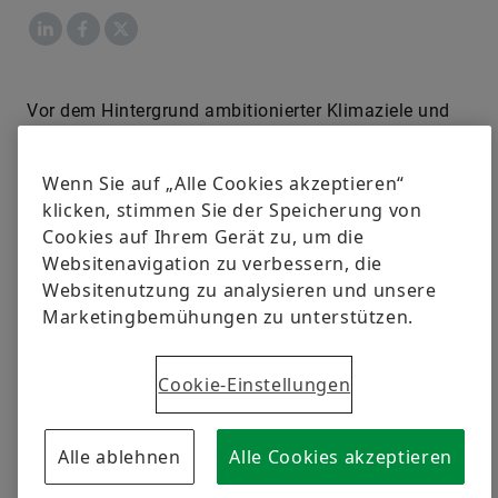
LinkedIn
Facebook
X
Vor dem Hintergrund ambitionierter Klimaziele und
eines stetig steigenden Nachhaltigkeitsbewusstseins
in der Gesellschaft kommt der regenerativen
Wenn Sie auf „Alle Cookies akzeptieren“
Energiegewinnung einschließlich der Windkraft als
klicken, stimmen Sie der Speicherung von
zentraler Baustein eine wachsende Bedeutung zu.
Cookies auf Ihrem Gerät zu, um die
Das Wachstum hin zu Multi-Megawatt-
Websitenavigation zu verbessern, die
Windkraftanlagen führt zu höheren Lasten und
Websitenutzung zu analysieren und unsere
Momenten, die die Komponenten immer stärker
Marketingbemühungen zu unterstützen.
beanspruchen. Gleichzeitig verursachen, im Falle
eines Ausfalls, Stillstandszeiten und
Wartungsarbeiten insbesondere bei Offshore-
Cookie-Einstellungen
Anlagen immer höhere Kosten.
Alle ablehnen
Alle Cookies akzeptieren