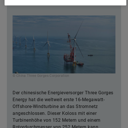
Erste 16-MW-Turbine im Netz
© China Three Gorges Corporation
Der chinesische Energieversorger Three Gorges
Energy hat die weltweit erste 16-Megawatt-
Offshore-Windturbine an das Stromnetz
angeschlossen. Dieser Koloss mit einer
Turbinenhöhe von 152 Metern und einem
Rotordurchmesser von 252 Metern kann