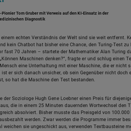
I-Pionier Tom Gruber mit Verweis auf den KI-Einsatz in der
edizinischen Diagnostik
einem echten Verständnis der Welt sind sie weit entfernt. K
nd kein Chatbot hat bisher eine Chance, den Turing-Test zu
r fast 70 Jahren – startete der Mathematiker Alan Turing da
. „Können Maschinen denken?“, fragte er und schlug einen Te
 Mensch eine Unterhaltung mit einer Maschine, die er nicht 
 ist er sich danach unsicher, ob sein Gegenüber nicht doch 
t, so hat die Maschine den Test bestanden.
e der Soziologe Hugh Gene Loebner einen Preis für diejenig
aus, die in einem 25 Minuten dauernden Wortwechsel den T
lgreich absolviert. Bisher musste das Preisgeld von 100.000 
 ausbezahlt werden. Zwar werden die Programme immer bess
 weichen sie ungeschickt aus, verwenden Textbausteine m