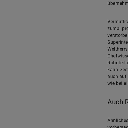
übernehme
Vermutlic
zumal pro
verstorbe
Superinte
Weltherrs
Chefwisse
Roboterla
kann Gest
auch auf 
wie bei e
Auch R
Ähnliches
vorhersag