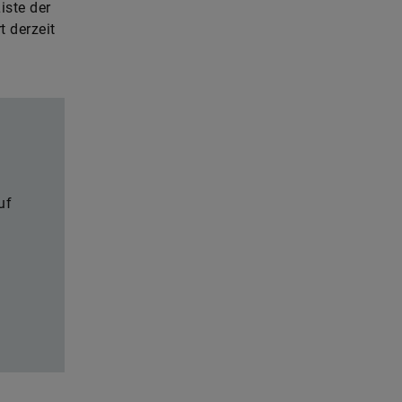
iste der
t derzeit
uf
t