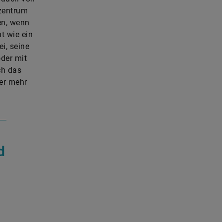
szentrum
en, wenn
t wie ein
i, seine
der mit
ch das
er mehr
d