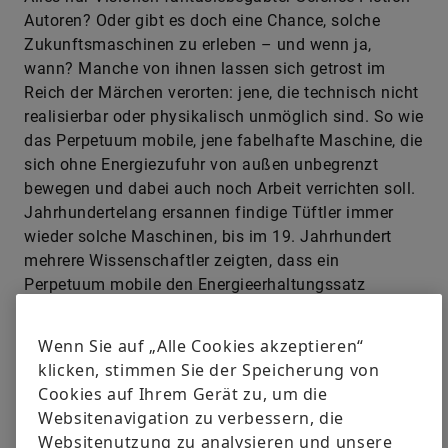
Autoren? Oder gibt es doch eine Chance, solche
Zukunftsmaschinen zu erleben – und wenn ja,
wann? Manche von ihnen lassen sich getrost im
Reich der Märchen verorten: jene, die technisch nicht
realisierbar oder physikalisch unmöglich sind. So wie
das Perpetuum mobile, jene fabelhafte Maschine, die
sich ohne Energiezufuhr von außen unbegrenzt
bewegen und dabei auch noch Arbeit verrichten soll.
Jahrhundertelang ersannen findige Tüftler immer
wieder solche Maschinen, bis im 19. Jahrhundert
mehrere Wissenschaftler zeigten, dass ein
Perpetuum mobile den Energieerhaltungssatz
verletzen würde – eines der unumstößlichen Gesetze
der Physik. Ähnliches gilt für Zeitreisen. Laut
Wenn Sie auf „Alle Cookies akzeptieren“
Einsteins Relativitätstheorie kann man zwar in die
klicken, stimmen Sie der Speicherung von
Zukunft reisen, falls es gelingt, Raketen zu
Cookies auf Ihrem Gerät zu, um die
konstruieren, die der Lichtgeschwindigkeit
Websitenavigation zu verbessern, die
nahekommen. Eine Reise in die Vergangenheit würde
Websitenutzung zu analysieren und unsere