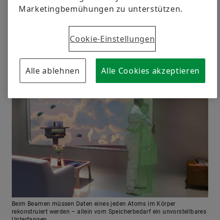
allerdings sofort zu unauflösbaren Widersprüchen
Marketingbemühungen zu unterstützen.
führen, wie auch McFly erkennen musste: Wer seine
eigene Zeugung verhindert, würde ja nie geboren und
könnte somit gar nicht in die Vergangenheit reisen,
Cookie-Einstellungen
um … Ein Teufelskreis, der sich in unserem
Universum nicht auflösen lässt!
Alle ablehnen
Alle Cookies akzeptieren
Beim Beamen müssen Daten eines jeden Atoms im Körper
rekonstruiert werden – allein vom Speicherbedarf ein unvorstellbares
Unterfangen