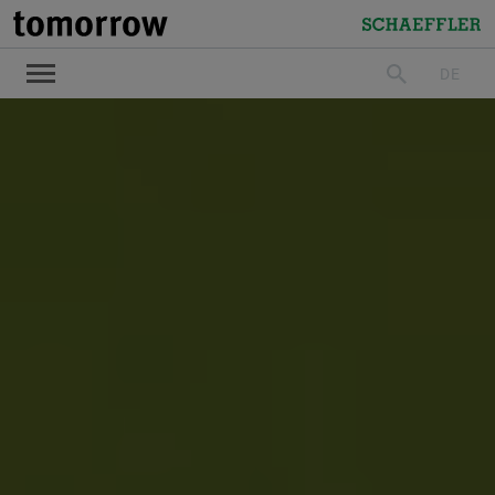
tomorrow
Schaeffler
DE
suchen