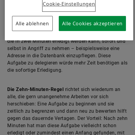
schon Oma gepredigt hat: Was du heute kannst
Cookie-Einstellungen
besorgen, das verschiebe nicht auf morgen. Dabei
helfen diese beiden Minuten-Regeln.
Alle ablehnen
Alle Cookies akzeptieren
Die Zwei-Minuten-Regel
rät, eine einfache Aufgabe,
die in zwei Minuten erledigt werden kann, sofort und
selbst in Angriff zu nehmen – beispielsweise eine
Adresse in die Datenbank einzupflegen. Diese
Aufgabe zu delegieren würde mehr Zeit benötigen als
die sofortige Erledigung.
Die Zehn-Minuten-Regel
richtet sich wiederum an
alle, die gern unangenehme Arbeiten vor sich
herschieben: Eine Aufgabe zu beginnen und sie
zeitlich zu begrenzen und dann neu zu bewerten hilft
gegen das dauernde Vertagen. Der Vorteil: Nach zehn
Minuten hat man diese Aufgabe vielleicht schon
erledigt oder zumindest einen Anfang gefunden, mit