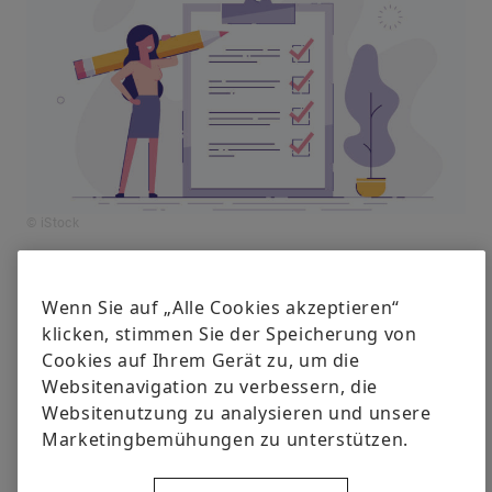
© iStock
Die Aufschieberitis austricksen
Wenn Sie auf „Alle Cookies akzeptieren“
klicken, stimmen Sie der Speicherung von
Cookies auf Ihrem Gerät zu, um die
Es gibt einen Fachbegriff für chronische
Websitenavigation zu verbessern, die
Aufschieberitis: Prokrastination. Der Name dieser
Websitenutzung zu analysieren und unsere
pathologischen Störung leitet sich vom lateinischen
Marketingbemühungen zu unterstützen.
Wort crastinum ab, das auf Deutsch morgiger Tag
bedeutet. Also besser gleich auf das hören, was