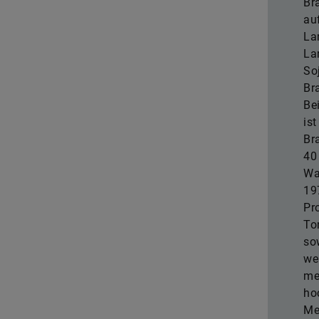
Bra
au
La
La
So
Br
Be
is
Br
40
Wa
19
Pr
To
so
we
me
ho
Me