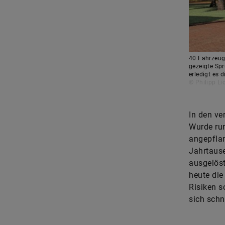
40 Fahrzeuge
gezeigte Sp
erledigt es 
© Philipp Li
In den ve
Wurde ru
angepflan
Jahrtaus
ausgelöst
heute die
Risiken s
sich schn