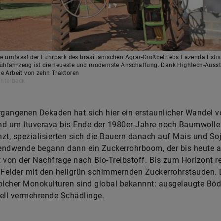
 umfasst der Fuhrpark des brasilianischen Agrar-Großbetriebs Fazenda Estiv
rühfahrzeug ist die neueste und modernste Anschaffung. Dank Hightech-Auss
die Arbeit von zehn Traktoren
chterbeck
rgangenen Dekaden hat sich hier ein erstaunlicher Wandel v
nd um Ituverava bis Ende der 1980er-Jahre noch Baumwolle
zt, spezialisierten sich die Bauern danach auf Mais und So
endwende begann dann ein Zuckerrohrboom, der bis heute a
 von der Nachfrage nach Bio-Treibstoff. Bis zum Horizont r
 Felder mit den hellgrün schimmernden Zuckerrohrstauden. 
olcher Monokulturen sind global bekannnt: ausgelaugte Bö
ell vermehrende Schädlinge.