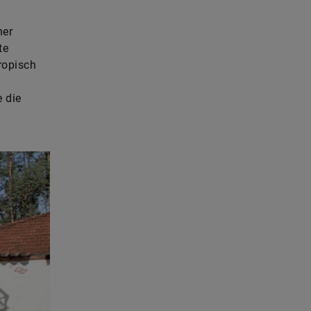
ner
te
ropisch
 die