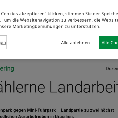
e Cookies akzeptieren“ klicken, stimmen Sie der Speic
u, um die Websitenavigation zu verbessern, die Websi
unsere Marketingbemühungen zu unterstützen.
gen
Alle ablehnen
Alle Co
ering
Dezem
ählerne Landarbei
npark gegen Mini-Fuhrpark – Landpartie zu zwei höchst
edlichen Agrarbetrieben in Brasilien.