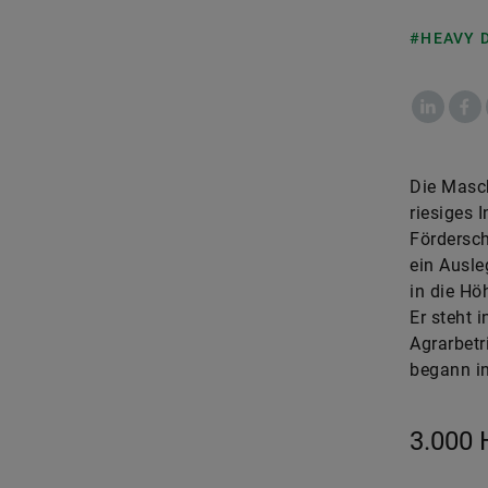
#HEAVY 
LinkedIn
Fac
Die Masch
riesiges 
Fördersch
ein Ausle
in die Hö
Er steht 
Agrarbetr
begann in
3.000 