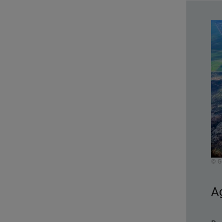
© G
A