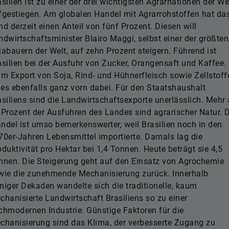
silien ist zu einer der drei wichtigsten Agrarnationen der We
fgestiegen. Am globalen Handel mit Agrarrohstoffen hat da
nd derzeit einen Anteil von fünf Prozent. Diesen will
ndwirtschaftsminister Blairo Maggi, selbst einer der größten
jabauern der Welt, auf zehn Prozent steigern. Führend ist
asilien bei der Ausfuhr von Zucker, Orangensaft und Kaffee.
im Export von Soja, Rind- und Hühnerfleisch sowie Zellstoff
t es ebenfalls ganz vorn dabei. Für den Staatshaushalt
asiliens sind die Landwirtschaftsexporte unerlässlich. Mehr 
 Prozent der Ausfuhren des Landes sind agrarischer Natur. 
ndel ist umso bemerkenswerter, weil Brasilien noch in den
70er-Jahren Lebensmittel importierte. Damals lag die
oduktivität pro Hektar bei 1,4 Tonnen. Heute beträgt sie 4,5
nnen. Die Steigerung geht auf den Einsatz von Agrochemie
wie die zunehmende Mechanisierung zurück. Innerhalb
niger Dekaden wandelte sich die traditionelle, kaum
chanisierte Landwirtschaft Brasiliens so zu einer
chmodernen Industrie. Günstige Faktoren für die
chanisierung sind das Klima, der verbesserte Zugang zu