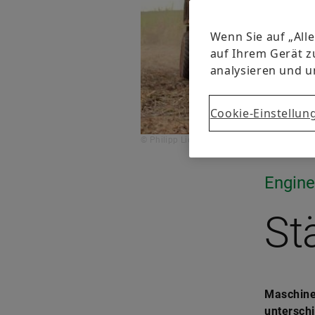
Wenn Sie auf „All
auf Ihrem Gerät z
analysieren und 
Cookie-Einstellun
© Philipp Lichterbeck
Engine
St
Maschine
unterschi