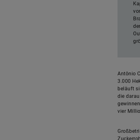
Ka
vo
Br
de
Ou
gr
Antônio C
3.000 Hek
beläuft s
die darau
gewinnen
vier Milli
Großbetri
Zuckerroh