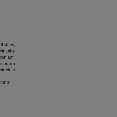
räßiges,
winkelte
rohlich
örderarm
hneider.
it ihm