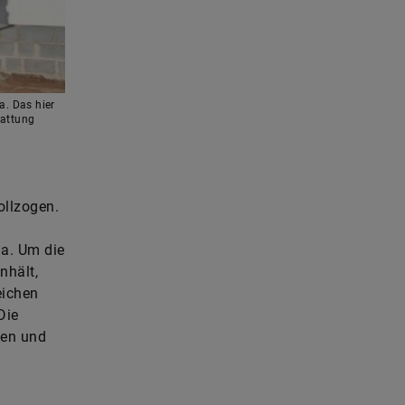
a. Das hier
tattung
ollzogen.
ja. Um die
nhält,
eichen
Die
den und