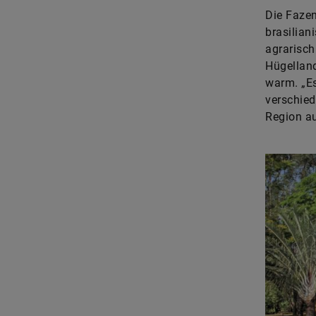
Die Fazen
brasilian
agrarisch
Hügelland
warm. „Es
verschied
Region au