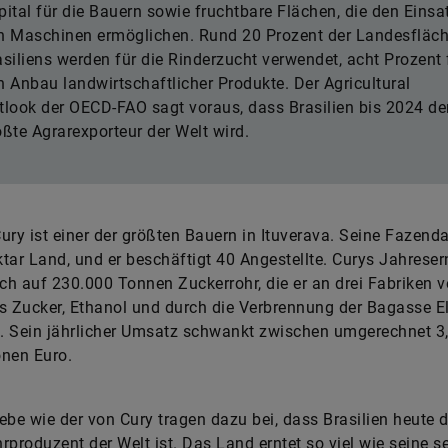
pital für die Bauern sowie fruchtbare Flächen, die den Einsa
n Maschinen ermöglichen. Rund 20 Prozent der Landesfläc
asiliens werden für die Rinderzucht verwendet, acht Prozent 
n Anbau landwirtschaftlicher Produkte. Der Agricultural
tlook der OECD-FAO sagt voraus, dass Brasilien bis 2024 de
ößte Agrarexporteur der Welt wird.
ury ist einer der größten Bauern in Ituverava. Seine Fazend
tar Land, und er beschäftigt 40 Angestellte. Curys Jahreser
ich auf 230.000 Tonnen Zuckerrohr, die er an drei Fabriken v
s Zucker, Ethanol und durch die Verbrennung der Bagasse Ele
. Sein jährlicher Umsatz schwankt zwischen umgerechnet 3
onen Euro.
ebe wie der von Cury tragen dazu bei, dass Brasilien heute 
rproduzent der Welt ist. Das Land erntet so viel wie seine s