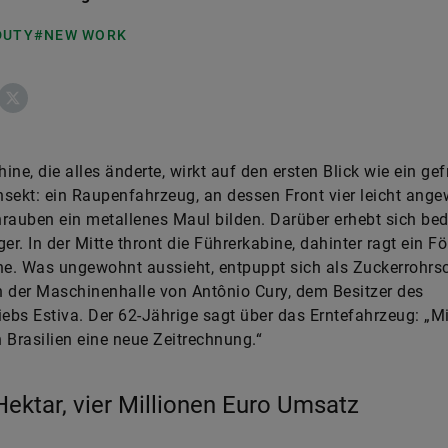
DUTY
#NEW WORK
ebook
X
ine, die alles änderte, wirkt auf den ersten Blick wie ein gef
Insekt: ein Raupenfahrzeug, an dessen Front vier leicht ange
rauben ein metallenes Maul bilden. Darüber erhebt sich bed
ger. In der Mitte thront die Führerkabine, dahinter ragt ein F
he. Was ungewohnt aussieht, entpuppt sich als Zuckerrohrsc
in der Maschinenhalle von Antônio Cury, dem Besitzer des
iebs Estiva. Der 62-Jährige sagt über das Erntefahrzeug: „M
 Brasilien eine neue Zeitrechnung.“
Hektar, vier Millionen Euro Umsatz