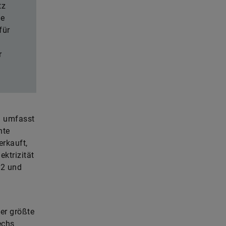
tz
he
für
r
a umfasst
nte
erkauft,
ktrizität
,2 und
der größte
echs