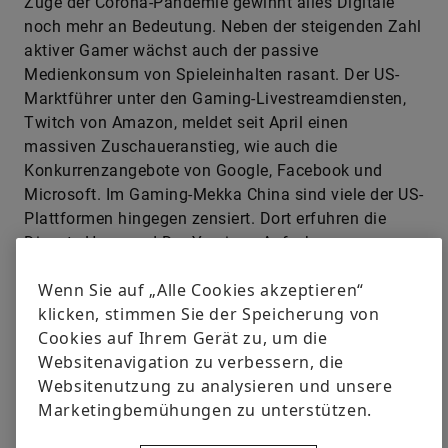
Zuge der Corona-Pandemie gewinnt alles Digitale
noch mehr an Bedeutung. Neben der steigenden Zahl
aktiver Gamer wächst auch der passive
Medienkonsum von Spieleinhalten rasant. Der US-
Marktführer unter den Gaming-Livestreamdiensten,
Twitch von Amazon, meldet seit April einen
massiven Zuschaueranstieg, wie auch die
Konkurrenzangebote von Google, Facebook und
Microsoft. Im Gaming-Mekka China sind viele der US-
Plattformen hingegen zensiert. Dort erfuhren die
Dienste Huya und DouYu einen Aufschwung.
Wenn Sie auf „Alle Cookies akzeptieren“
klicken, stimmen Sie der Speicherung von
Cookies auf Ihrem Gerät zu, um die
Websitenavigation zu verbessern, die
Websitenutzung zu analysieren und unsere
Marketingbemühungen zu unterstützen.