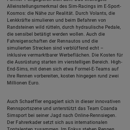
BMW, Audi, Lamborghini oder Porsche sowie echte
Rennstars aus Top-Serien wie DTM, Formel E und
Formel 1 engagieren sich dort. Das wichtigste
Alleinstellungsmerkmal des Sim-Racings im E-Sport-
Kosmos: die Nähe zur Realität. Durch Volants, die
Lenkkräfte simulieren und beim Befahren von
Randsteinen wild rütteln, durch hydraulische Pedale,
die sensibel betätigt werden wollen. Auch die
Fahreigenschaften der Renn­autos und die
simulierten Strecken sind verblüffend echt –
inklusive vermarktbarer Werbeflächen. Die Kosten für
die Ausrüstung starten im vierstelligen Bereich. High-
End-Sims, mit denen sich etwa Formel-E-Teams auf
ihre Rennen vorbereiten, kosten hingegen rund zwei
Millionen Euro.
Auch Schaeffler engagiert sich in dieser innovativen
Rennsportszene und unterstützt das Team Coanda