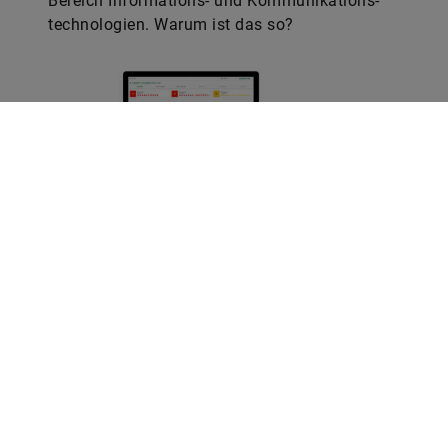
Mit Hightech gegen Stillstand
Schaeffler-Technologie hilft, frühzeitig auf
mögliche Störungen in Maschinen und
Anlagen hinzuweisen und so Stillstände und
teure Folgekosten zu vermeiden. Ein Beispiel
aus der Praxis.
Web
LinkedIn
Facebook
Instagram
X
YouTube