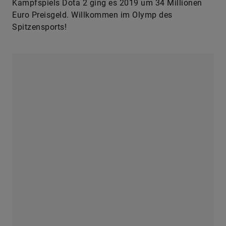
Geld, aber Peanuts im Vergleich mit anderen E-
Sports-Ligen: Beim Finale des Online-Multiplayer-
Kampfspiels Dota 2 ging es 2019 um 34 Millionen
Euro Preisgeld. Willkommen im Olymp des
Spitzensports!
Das Schaeffler-Partnerteam Coanda Simsport erkämpfte 2020 schon
Siege bei den Digital-Ablegern der 24-Stunden-Klassiker von Spa und
Le Mans