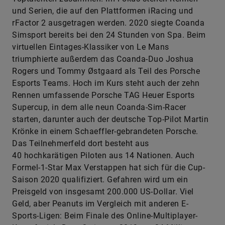
Simsport bei seiner Jagd nach Online-Rennsiegen.
Der Fahrerkader setzt sich aus internationalen
Toptalenten zusammen. Im Fokus stehen Rennen
und Serien, die auf den Plattformen iRacing und
rFactor 2 ausgetragen werden. 2020 siegte Coanda
Simsport bereits bei den 24 Stunden von Spa. Beim
virtuellen Eintages-Klassiker von Le Mans
triumphierte außerdem das Coanda-Duo Joshua
Rogers und Tommy Østgaard als Teil des Porsche
Esports Teams. Hoch im Kurs steht auch der zehn
Rennen umfassende Porsche TAG Heuer Esports
Supercup, in dem alle neun Coanda-Sim-Racer
starten, darunter auch der deutsche Top-Pilot Martin
Krönke in einem Schaeffler-gebrandeten Porsche.
Das Teilnehmerfeld dort besteht aus
40 hochkarätigen Piloten aus 14 Nationen. Auch
Formel-1-Star Max Verstappen hat sich für die Cup-
Saison 2020 qualifiziert. Gefahren wird um ein
Preisgeld von insgesamt 200.000 US-Dollar. Viel