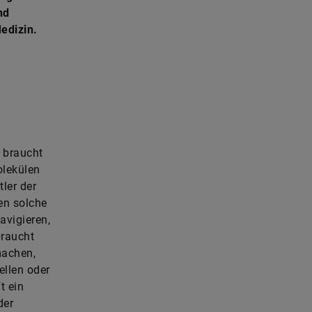
nd
edizin.
 braucht
olekülen
ler der
en solche
avigieren,
braucht
machen,
ellen oder
t ein
der