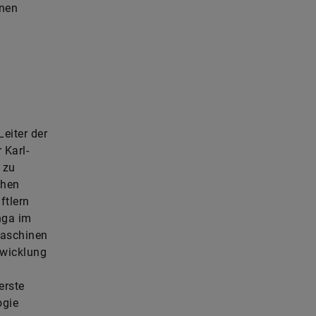
inen
eiter der
 Karl-
 zu
ehen
ftlern
nga im
maschinen
twicklung
erste
ogie