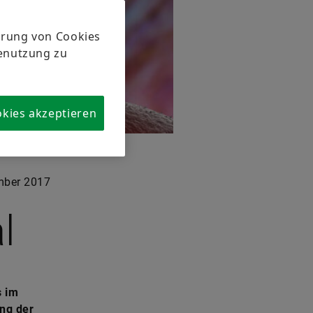
herung von Cookies
tenutzung zu
okies akzeptieren
ber 2017
l
s im
ang der