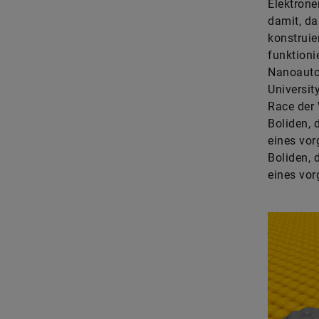
Elektron
damit, da
konstruie
funktioni
Nanoauto
Universit
Race der 
Boliden, 
eines vor
Boliden, 
eines vo