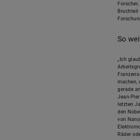
Forscher,
Bruchteil
Forschun
So wei
„Ich glau
Arbeitsgr
Franzens-
machen, d
gerade am
Jean-Pier
letzten 
den Nobel
von Nano
Elektromo
Räder ode