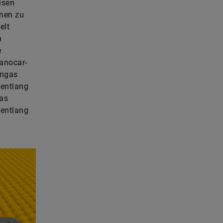
isen
inen zu
elt
n
e
Nanocar-
ingas
 entlang
gas
 entlang