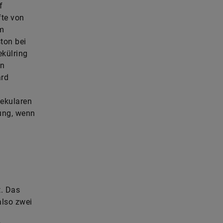
f
fte von
em
ton bei
ekülring
en
ard
ekularen
tung, wenn
t. Das
also zwei