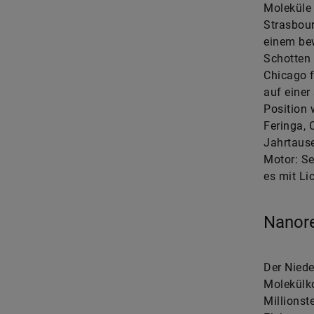
Moleküle 
Strasbour
einem be
Schotten 
Chicago f
auf einer
Position 
Feringa, 
Jahrtaus
Motor: Se
es mit Lic
Nanore
Der Niede
Molekülko
Millionst