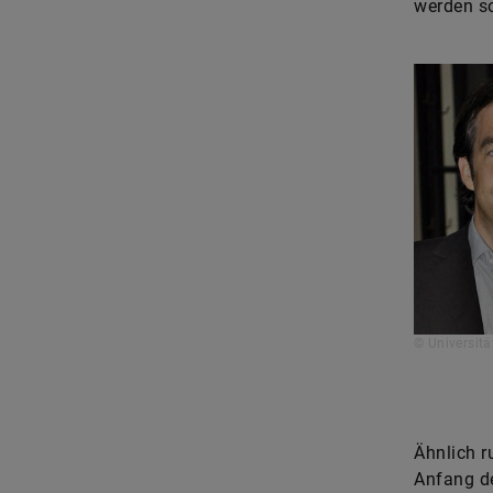
werden so
© Universitä
Ähnlich r
Anfang de