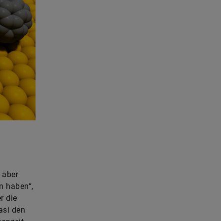
 aber
n haben“,
r die
asi den