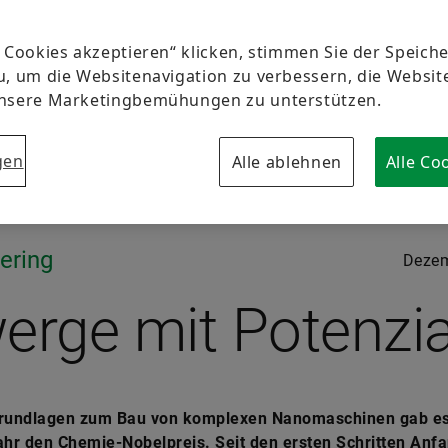
e Cookies akzeptieren“ klicken, stimmen Sie der Speic
u, um die Websitenavigation zu verbessern, die Websi
unsere Marketingbemühungen zu unterstützen.
gen
Alle ablehnen
Alle Co
ering
Dezem
erge mit Potenzia
Grundlagen zum Bau von komplexen Nanomaschinen gab e
ahr den Chemie-Nobelpreis. Seit den ersten Schritten Anf