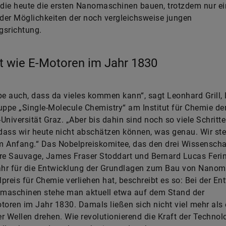
 die heute die ersten Nanomaschinen bauen, trotzdem nur e
 der Möglichkeiten der noch vergleichsweise jungen
gsrichtung.
t wie E-Motoren im Jahr 1830
be auch, dass da vieles kommen kann“, sagt Leonhard Grill, L
uppe „Single-Molecule Chemistry“ am Institut für Chemie der
Universität Graz. „Aber bis dahin sind noch so viele Schritte
ass wir heute nicht abschätzen können, was genau. Wir st
 Anfang.“ Das Nobelpreiskomitee, das den drei Wissenscha
re Sauvage, James Fraser Stoddart und Bernard Lucas Feri
Jahr für die Entwicklung der Grundlagen zum Bau von Nano
preis für Chemie verliehen hat, beschreibt es so: Bei der En
maschinen stehe man aktuell etwa auf dem Stand der
toren im Jahr 1830. Damals ließen sich nicht viel mehr als 
r Wellen drehen. Wie revolutionierend die Kraft der Technol