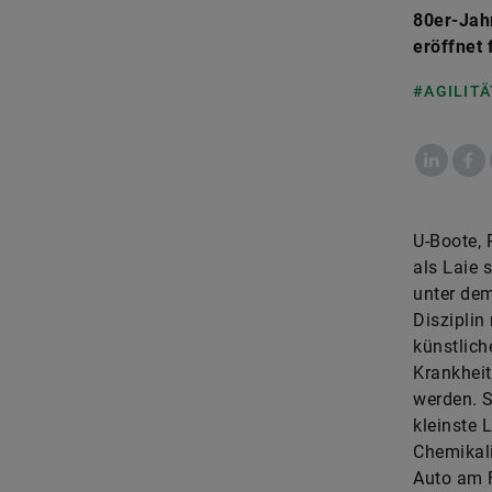
80er-Jahr
eröffnet 
#AGILITÄ
LinkedIn
Fac
U-Boote, 
als Laie 
unter dem
Disziplin
künstlich
Krankheit
werden. S
kleinste 
Chemikal
Auto am F