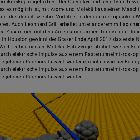
enmikroskop angetrieben. Der Chemiker und sein Team bewe
ss es möglich ist, mit Atom- und Molekülbausteinen Masch
ren, die ähnlich wie ihre Vorbilder in der makroskopischen W
eren. Auch Leonhard Grill arbeitet unter anderem mit solche
s. Zusammen mit dem Amerikaner James Tour von der Ric
y in Houston gewinnt der Grazer Ende April 2017 das erste 
Welt. Dabei müssen Molekül-Fahrzeuge, ähnlich wie bei ­Fer
durch elektrische Impulse aus einem Rastertunnelmikroskop
gegebenen Parcours bewegt werdene, ähnlich wie bei ­Ferin
durch elektrische Impulse aus einem Rastertunnelmikroskop
rgegebenen Parcours bewegt werden.