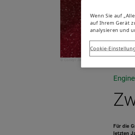
Wenn Sie auf „All
auf Ihrem Gerät z
analysieren und 
Cookie-Einstellun
© Coneyl Jay/Getty
Engine
Zw
Für die 
letzten J