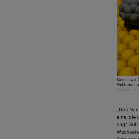
So ein zwei
Elektronenm
© Rice Unive
„Das Nano
eine, die
sagt Gril
Wechselwi