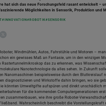
e hat sich das neue Forschungsfeld rasant entwickelt – u
faszinierende Möglichkeiten in Sensorik, Produktion und M
T
#INNOVATION
#ROBOTIK
#SENSORIK
ebook
X
Roboter, Windmühlen, Autos, Fahrstühle und Motoren – man
schon ein gewisses Maß an Fantasie, um in den winzigen M
 Rastertunnelmikroskop das zu erkennen, was Wissenschaft
 molekulare Nanotechnologie da alles sehen. In Zukunft soll
en Nanomaschinen beispielsweise durch den Blutkreislauf n
en diagnostizieren und Wirkstoffe dahin bringen, wo sie ge
ie könnten Umweltgifte aufspüren und direkt unschädlich 
Leiterbahnen für die kommenden Computergenerationen erst
ien zusammenbauen, wie ihre große Roboter-Verwandtschaf
ließband. Wahrscheinlich beschreibt die Vorstellungskraft 