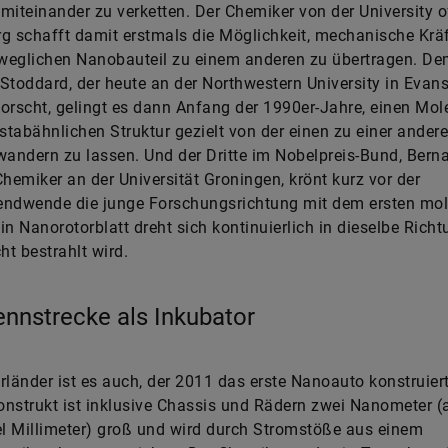
miteinander zu verketten. Der Chemiker von der University o
g schafft damit erstmals die Möglichkeit, mechanische Krä
weglichen Nanobauteil zu einem anderen zu übertragen. D
Stoddard, der heute an der Northwestern University in Evans
orscht, gelingt es dann Anfang der 1990er-Jahre, einen Mol
 stabähnlichen Struktur gezielt von der einen zu einer ander
wandern zu lassen. Und der Dritte im Nobelpreis-Bund, Bern
Chemiker an der Universität Groningen, krönt kurz vor der
endwende die junge Forschungsrichtung mit dem ersten mol
in Nanorotorblatt dreht sich kontinuierlich in dieselbe Rich
ht bestrahlt wird.
nnstrecke als Inkubator
rländer ist es auch, der 2011 das erste Nanoauto konstruier
nstrukt ist inklusive Chassis und Rädern zwei Nanometer (
el Millimeter) groß und wird durch Stromstöße aus einem