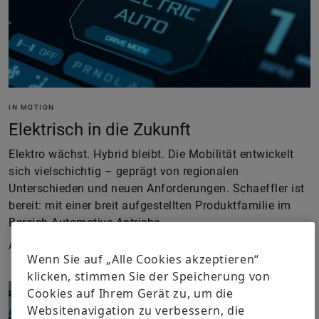
IN MOTION
Elektrisch in die Zukunft
Elektro wächst. Hybrid bleibt. Die Mobilität entwickelt
sich vielschichtig – geprägt von regionalen
Unterschieden und neuen Anforderungen. Schaeffler ist
bereit: mit einer breit aufgestellten Produktfamilie im
Bereich Automotive-Antriebe.
April 2026
Wenn Sie auf „Alle Cookies akzeptieren“
klicken, stimmen Sie der Speicherung von
Cookies auf Ihrem Gerät zu, um die
Websitenavigation zu verbessern, die