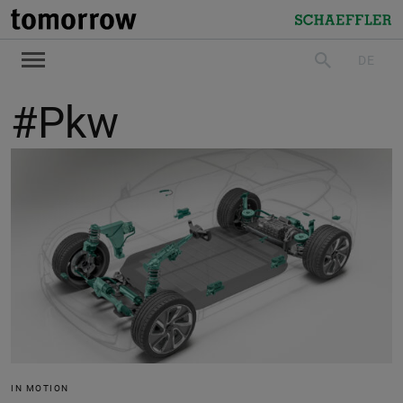
tomorrow
Schaeffler
DE
suchen
#Pkw
IN MOTION