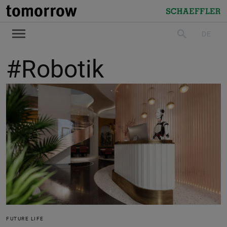
tomorrow
Schaeffler
DE
suchen
#Robotik
FUTURE LIFE