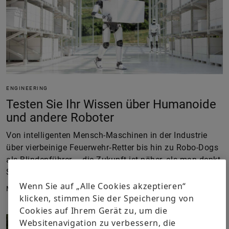
ENGINEERING
Testen Sie Ihr Wissen über Humanoide
und andere Roboter
Von intelligenten Mensch-Maschinen in der Industrie
über vierbeinige Feuerwehr‑Retter bis hin zu Robo-Dogs
als Blindenführer – die Zukunft ist näher, als man denkt.
Spielen Sie mit uns Quiz.
Wenn Sie auf „Alle Cookies akzeptieren“
März 2026
klicken, stimmen Sie der Speicherung von
Cookies auf Ihrem Gerät zu, um die
Websitenavigation zu verbessern, die