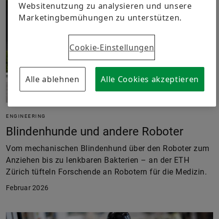
Websitenutzung zu analysieren und unsere
Marketingbemühungen zu unterstützen.
Cookie-Einstellungen
Alle ablehnen
Alle Cookies akzeptieren
ENGINEERING
Blindenhunde und andere Roboter
Vom mechanischen Blindenhund über den Roboter zum
Anziehen bis zu lenkbaren Bakterien – an der ETH
Zürich tüfteln Forschende an Robotern für die Medizin.
Februar 2026