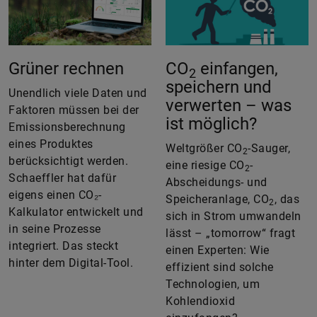
Grüner rechnen
CO
einfangen,
2
speichern und
Unendlich viele Daten und
verwerten – was
Faktoren müssen bei der
ist möglich?
Emissionsberechnung
eines Produktes
Weltgrößer CO
-Sauger,
2
berücksichtigt werden.
eine riesige CO
-
2
Schaeffler hat dafür
Abscheidungs- und
eigens einen CO₂-
Speicheranlage, CO
, das
2
Kalkulator entwickelt und
sich in Strom umwandeln
in seine Prozesse
lässt – „tomorrow“ fragt
integriert. Das steckt
einen Experten: Wie
hinter dem Digital-Tool.
effizient sind solche
Technologien, um
Kohlendioxid