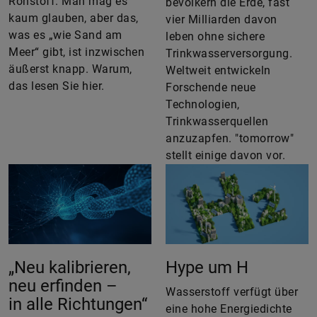
Rohstoff. Man mag es
bevölkern die Erde, fast
kaum glauben, aber das,
vier Milliarden davon
was es „wie Sand am
leben ohne sichere
Meer“ gibt, ist inzwischen
Trinkwasserversorgung.
äußerst knapp. Warum,
Weltweit entwickeln
das lesen Sie hier.
Forschende neue
Technologien,
Trinkwasserquellen
anzuzapfen. "tomorrow"
stellt einige davon vor.
„Neu kalibrieren,
Hype um H
neu erfinden –
Wasserstoff verfügt über
in alle Richtungen“
eine hohe Energiedichte