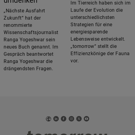
umdenken“
Im Tierreich haben sich im
Laufe der Evolution die
„Nächste Ausfahrt
unterschiedlichsten
Zukunft“ hat der
Strategien für eine
renommierte
energiesparende
Wissenschaftsjournalist
Lebensweise entwickelt.
Ranga Yogeshwar sein
„tomorrow“ stellt die
neues Buch genannt. Im
Effizienzkönige der Fauna
Gespräch beantwortet
vor.
Ranga Yogeshwar die
drängendsten Fragen.
Web
LinkedIn
Facebook
Instagram
X
YouTube