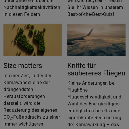
unter anderem über die
wir bald recyceln? Testen
Nachhaltigkeitsaktivitäten
Sie Ihr Wissen in unserem
in diesen Feldern.
Best-of-the-Best-Quiz!
Size matters
Kniffe für
saubereres Fliegen
In einer Zeit, in der der
Klimawandel eine der
Kleine Änderungen bei
drängendsten
Flughöhe,
Herausforderungen
Fluggeschwindigkeit und
darstellt, wird die
Wahl des Energieträgers
Reduzierung des eigenen
ermöglichen bereits eine
CO
-Fußabdrucks zu einer
signifikante Reduzierung
2
immer wichtigeren
der Klimawirkung – das