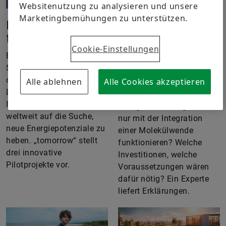
Websitenutzung zu analysieren und unsere
Marketingbemühungen zu unterstützen.
Innovationsboost
Keine
für grüne Energien
Energiewende
Cookie-Einstellungen
ohne
Es muss nicht immer das
Molekülwende
Solarmodul auf dem Dach
oder das Windrad in der
Alle ablehnen
Alle Cookies akzeptieren
Warum kann eine
Landschaft sein. Findige
umfassende und
Ingenieure machen sich
erfolgreiche Energiewende
weltweit auf die Suche,
nur mit der Integration
neue Energiepotenziale zu
einer Molekülwende
heben. „tomorrow“ stellt
funktionieren? Welche
drei innovative
Investitionen, welche
Pilotprojekte vor.
Voraussetzungen wären
dafür nötig? Ein Experte
liefert Erklärungen.