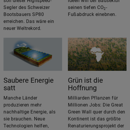
soll dieser Highspeed-
Ideen will der Bausektor
Segler des Schweizer
seinen tiefen CO
-
2
Bootsbauers SP80
Fußabdruck einebnen.
erreichen. Das wäre ein
neuer Weltrekord.
Saubere Energie
Grün ist die
satt
Hoffnung
Manche Länder
Milliarden Pflanzen für
produzieren mehr
Millionen Jobs: Die Great
nachhaltige Energie, als
Green Wall quer durch den
sie brauchen. Neue
Kontinent ist das größte
Technologien helfen,
Renaturierungsprojekt der