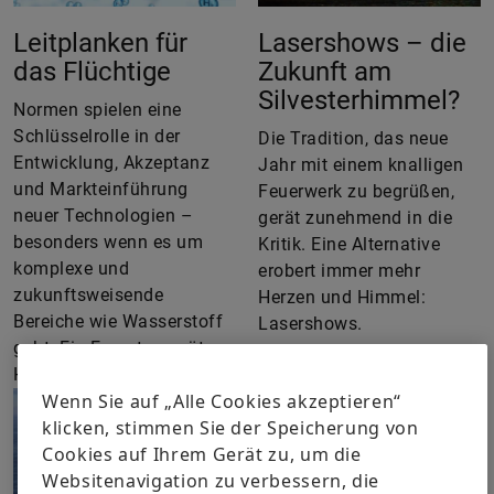
Leitplanken für
Lasershows – die
das Flüchtige
Zukunft am
Silvesterhimmel?
Normen spielen eine
Schlüsselrolle in der
Die Tradition, das neue
Entwicklung, Akzeptanz
Jahr mit einem knalligen
und Markteinführung
Feuerwerk zu begrüßen,
neuer Technologien –
gerät zunehmend in die
besonders wenn es um
Kritik. Eine Alternative
komplexe und
erobert immer mehr
zukunftsweisende
Herzen und Himmel:
Bereiche wie Wasserstoff
Lasershows.
geht. Ein Experte verrät
Hintergründe.
Wenn Sie auf „Alle Cookies akzeptieren“
klicken, stimmen Sie der Speicherung von
Cookies auf Ihrem Gerät zu, um die
Websitenavigation zu verbessern, die