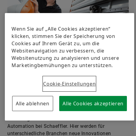
Wenn Sie auf „Alle Cookies akzeptieren“
Cobots arbeiten nicht nur direkt mit Menschen zusammen, sie sollen
klicken, stimmen Sie der Speicherung von
auch selbstständig von ihnen lernen
Cookies auf Ihrem Gerät zu, um die
© KUKA
Websitenavigation zu verbessern, die
Websitenutzung zu analysieren und unsere
Wichtiger Treiber für Industrie 4.0
Marketingbemühungen zu unterstützen.
Schon heute wächst der Cobot-Markt mit einem
Cookie-Einstellungen
Umsatzplus von 50 Prozent pro Jahr deutlich
schneller als der von klassischen Industrierobotern.
Alle ablehnen
Alle Cookies akzeptieren
„Wir können diesen dynamischen Markt mit ganz
speziellen Lösungen bereichern“, sagt Ralf
Moseberg. Er ist Vice President Industrial
Automation bei Schaeffler. Hier werden für
unterschiedliche Branchen neue Innovationen