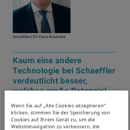
Schaeffler-CEO Klaus Rosenfeld
Kaum eine andere
Technologie bei Schaeffler
verdeutlicht besser,
welches große Potenzial
hinter der Idee steckt als
Wenn Sie auf „Alle Cookies akzeptieren“
die Aktorik, mittels der
klicken, stimmen Sie der Speicherung von
Cookies auf Ihrem Gerät zu, um die
Energie in mechanische
Websitenavigation zu verbessern, die