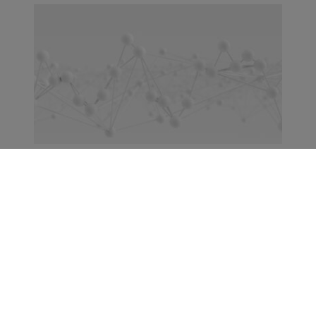
Die Wundertüte der neuen
Materialien
Was wäre, wenn Materialien nicht länger
passiv wären? Formgedächtnislegierungen,
verhärtende Flüssigkeiten oder auch
selbstheilende Kunststoffe – in Laboren und
Entwicklungszentren formiert sich ein immer
größer werdendes Forschungsfeld.