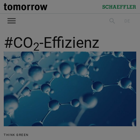
tomorrow
Schaeffler
DE
suchen
#CO
-Effizienz
2
THINK GREEN