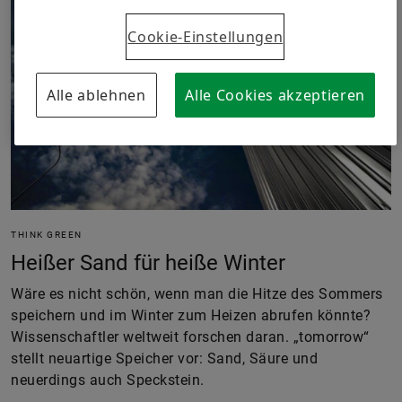
Cookie-Einstellungen
Alle ablehnen
Alle Cookies akzeptieren
THINK GREEN
Heißer Sand für heiße Winter
Wäre es nicht schön, wenn man die Hitze des Sommers
speichern und im Winter zum Heizen abrufen könnte?
Wissenschaftler weltweit forschen daran. „tomorrow“
stellt neuartige Speicher vor: Sand, Säure und
neuerdings auch Speckstein.