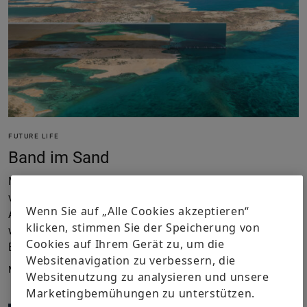
FUTURE LIFE
Band im Sand
Manche halten die Bandstadt The Line für ein
visionäres Jahrtausendprojekt, andere für ein Stück aus
Wenn Sie auf „Alle Cookies akzeptieren“
Absurdistan. Wie eine Stadt 170 Kilometer in die Wüste
klicken, stimmen Sie der Speicherung von
wachsen und die Zukunft Saudi-Arabiens sichern soll.
Cookies auf Ihrem Gerät zu, um die
Eine Bestandsaufnahme im Frühjahr 2023.
Websitenavigation zu verbessern, die
Mai 2023
Websitenutzung zu analysieren und unsere
Marketingbemühungen zu unterstützen.