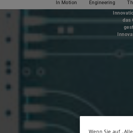
Innovati
das 
gest
Innovat