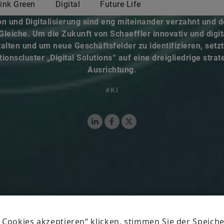
on und Digitalisierung sind eng miteinander verzahnt und d
Gleiche. Um die Zukunft von Schaeffler innovativ und digit
alten und um neue Geschäftsfelder zu identifizieren, setz
ionscluster „Digital Solutions“ auf eine dreigliedrige stra
Ausrichtung.
#KI
LinkedIn
Facebook
X