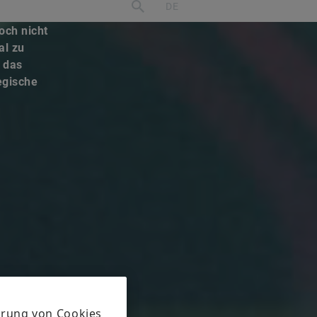
och nicht
al zu
t das
tegische