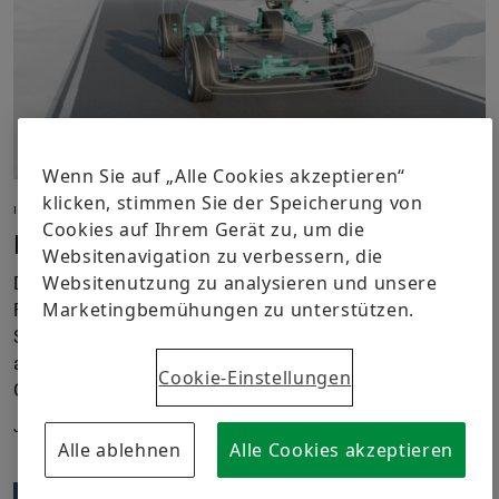
Wenn Sie auf „Alle Cookies akzeptieren“
klicken, stimmen Sie der Speicherung von
IN MOTION
Cookies auf Ihrem Gerät zu, um die
Lenken neu gedacht
Websitenavigation zu verbessern, die
Websitenutzung zu analysieren und unsere
Die Innenraumkonzepte von künftigen
Marketingbemühungen zu unterstützen.
Fahrzeugplattformen werden maßgeblich von neuen
Steer-by-Wire-Technologien bestimmt. Schaeffler treibt
auch diese Motion Technology mit hoher
Cookie-Einstellungen
Geschwindigkeit voran.
Januar 2026
Alle ablehnen
Alle Cookies akzeptieren