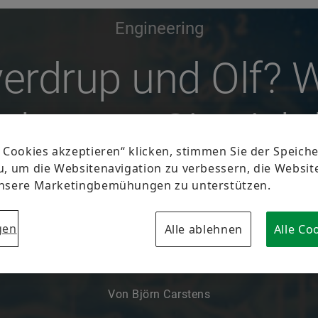
Engineering
erdrup und Olf? 
t kennen Sie sich 
exotischen
Maßeinheiten aus
Von Björn Carstens