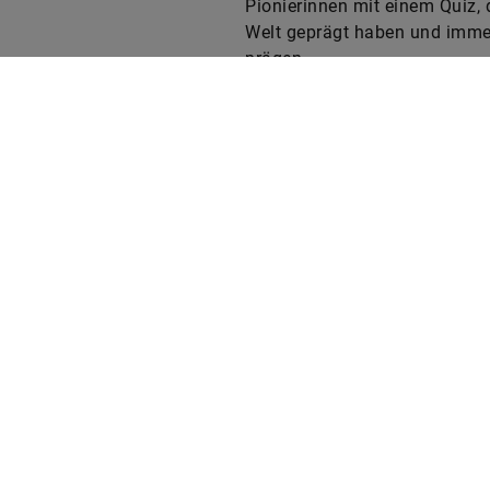
Pionierinnen mit einem Quiz, 
Welt geprägt haben und imme
prägen.
Web
LinkedIn
Facebook
Instagram
X
YouTube
t
D
T
S