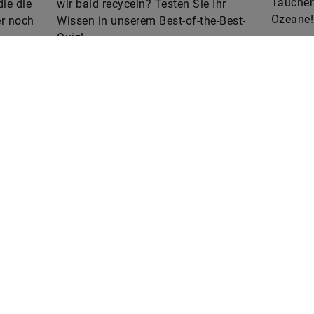
Tauchen 
die die
wir bald recyceln? Testen Sie Ihr
Ozeane! 
r noch
Wissen in unserem Best-of-the-Best-
Quiz!
Sie haben Interesse an der
Printausgabe?
Bitte senden Sie eine E-Mail an
omorrow
tomorrow@speedpool.com
ie Online-Version des
echnologiemagazins von
Alle Print-Ausgaben als PDF find
chaeffler
Sie online hier:
www.schaeffler.de/tomorrow
Das Online-Magazin tomorrow wu