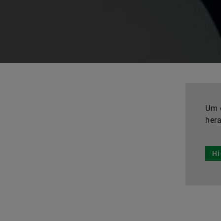
Um d
hera
Hi