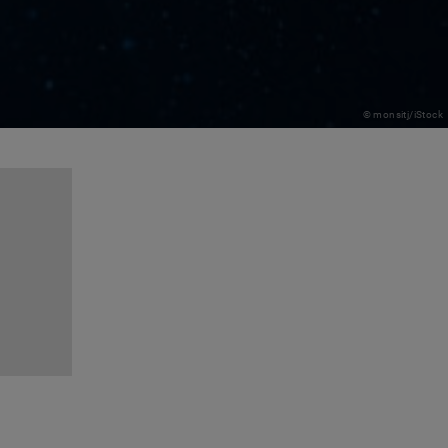
© monsitj/iStock