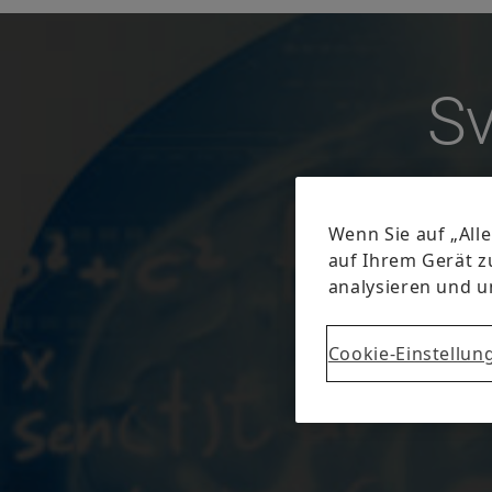
Sv
gu