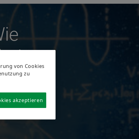
Wie
bei
?