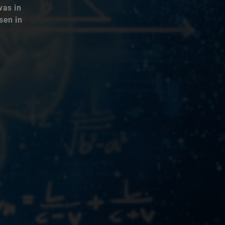
was in
sen in