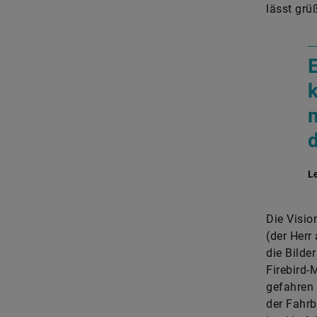
lässt grü
L
Die Visio
(der Herr
die Bilde
Firebird-
gefahren 
der Fahrb