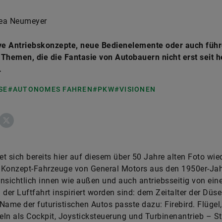
ea Neumeyer
ive Antriebskonzepte, neue Bedienelemente oder auch führ
Themen, die die Fantasie von Autobauern nicht erst seit h
.
SE
#AUTONOMES FAHREN
#PKW
#VISIONEN
ebook
X
det sich bereits hier auf diesem über 50 Jahre alten Foto wie
i Konzept-Fahrzeuge von General Motors aus den 1950er-Jah
nsichtlich innen wie außen und auch antriebsseitig von ein
 der Luftfahrt inspiriert worden sind: dem Zeitalter der Düse
Name der futuristischen Autos passte dazu: Firebird. Flügel,
ln als Cockpit, Joysticksteuerung und Turbinenantrieb – St