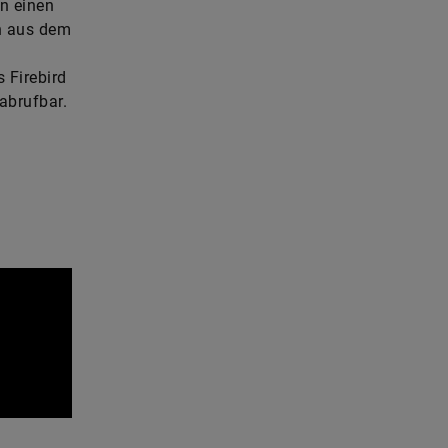
n einen
n aus dem
 Firebird
abrufbar.