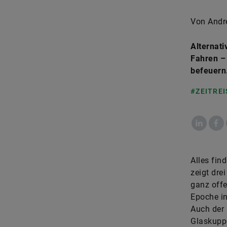
Von Andr
Alternat
Fahren – 
befeuern
#ZEITREI
LinkedIn
Fac
Alles fin
zeigt dre
ganz offe
Epoche in
Auch der 
Glaskuppe