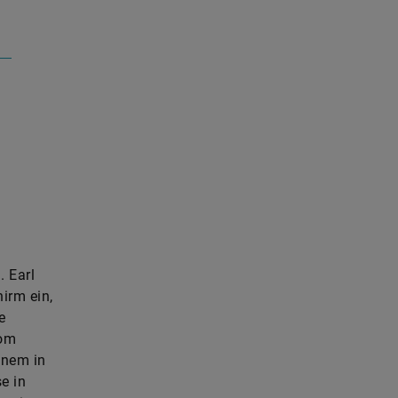
. Earl
irm ein,
e
nom
inem in
e in