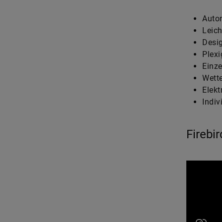
Auton
Leich
Desig
Plexi
Einz
Wette
Elekt
Indiv
Firebir