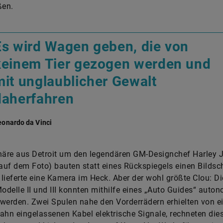
ßen.
Es wird Wagen geben, die von
keinem Tier gezogen werden und
mit unglaublicher Gewalt
daherfahren
eonardo da Vinci
näre aus Detroit um den legendären GM-Designchef Harley J
 auf dem Foto) bauten statt eines Rückspiegels einen Bildsch
r lieferte eine Kamera im Heck. Aber der wohl größte Clou: Di
Modelle II und III konnten mithilfe eines „Auto Guides“ auto
werden. Zwei Spulen nahe den Vorderrädern erhielten von e
ahn eingelassenen Kabel elektrische Signale, rechneten dies