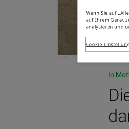
Wenn Sie auf „All
auf Ihrem Gerät z
analysieren und 
Cookie-Einstellun
© GM
In Mot
Di
da