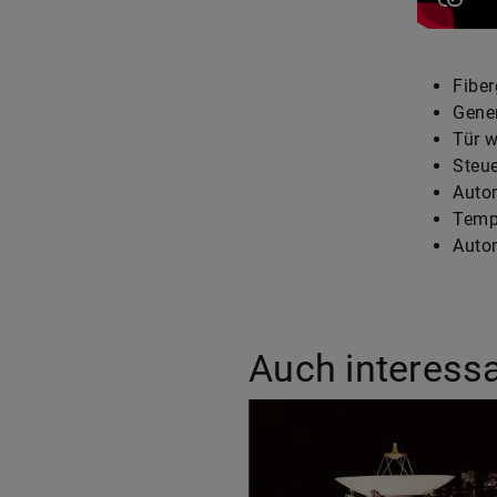
Fiber
Gene
Tür w
Steue
Auto
Tem
Auto
Auch interess