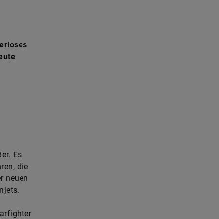
erloses
eute
der. Es
ren, die
er neuen
njets.
arfighter