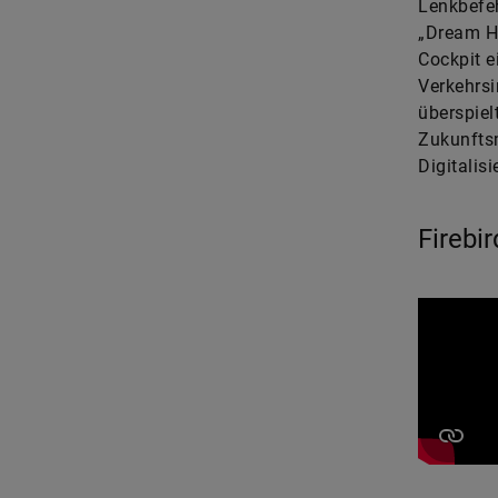
Lenkbefeh
„Dream H
Cockpit e
Verkehrsi
überspiel
Zukunftsm
Digitalis
Firebir