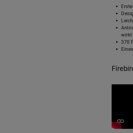
Erste
Desi
Leich
Antri
wirkt
370 
Eines
Firebir