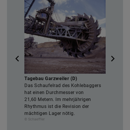
M
F
Tagebau Garzweiler (D)
W
Das Schaufelrad des Kohlebaggers
M
hat einen Durchmesser von
M
21,60 Metern. Im mehrjährigen
a
Rhythmus ist die Revision der
.
b
mächtigen Lager nötig.
ra
© Schaeffler
© 