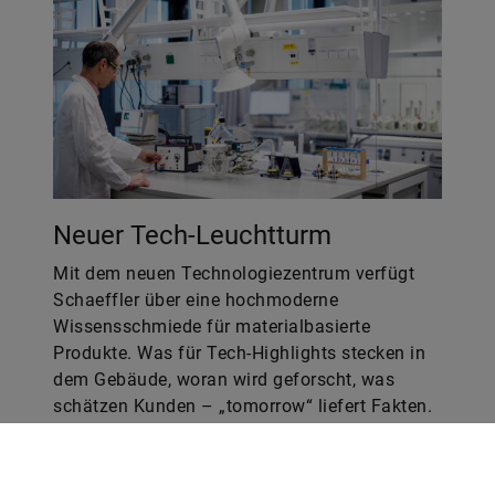
Neuer Tech-Leuchtturm
Mit dem neuen Technologiezentrum verfügt
Schaeffler über eine hochmoderne
Wissensschmiede für materialbasierte
Produkte. Was für Tech-Highlights stecken in
dem Gebäude, woran wird geforscht, was
schätzen Kunden – „tomorrow“ liefert Fakten.