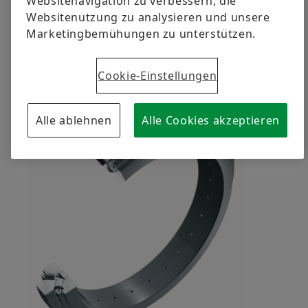
Websitenavigation zu verbessern, die
tonnenschwere Gehäuse bringen müssen.
Websitenutzung zu analysieren und unsere
Marketingbemühungen zu unterstützen.
Ein großartiges Team, auf das
Schaeffler stolz ist
Cookie-Einstellungen
Alle ablehnen
Alle Cookies akzeptieren