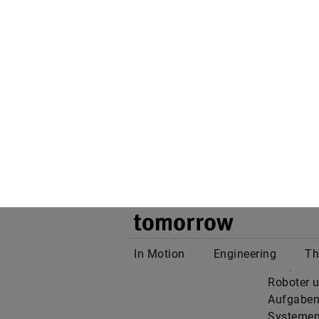
Vor diese
unterschi
programm
du nicht 
ICHIBAN h
Wort Ichi
Roboter 
Int-Ball2
Genauso w
mutterspr
was, was 
Roboter u
Aufgaben 
Systemen 