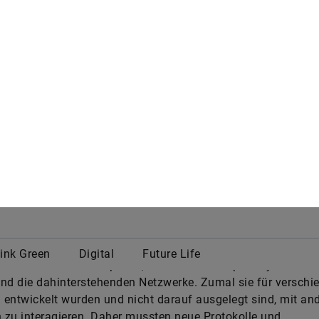
m Hintergrund ist es umso spannender, dass zwei Roboter 
edlichen „IT-Kulturkreisen“ mitten im All über alle
iersprachlichen Hindernisse hinweg anfangen, „Ich sehe w
siehst“ zu spielen – so wie jüngst geschehen auf der ISS.
eißt das bislang einzigartige Projekt, angelehnt an das jap
ban, das so viel wie „das Erste“ heißt. Die beiden Mitspieler 
CIMON des Deutschen Zentrums für Luft- und Raumfahrt (D
 der japanischen Raumfahrtagentur JAXA.
enig wie ein deutsches und ein japanisches Kind von ihrer
achlichen Kompetenz darauf ausgelegt sind, miteinander „I
du nicht siehst“ zu spielen, sind es die Computersysteme d
nd die dahinterstehenden Netzwerke. Zumal sie für verschi
entwickelt wurden und nicht darauf ausgelegt sind, mit an
zu interagieren. Daher mussten neue Protokolle und