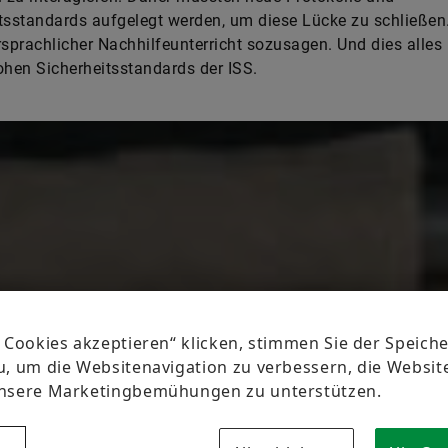
tsstandards aufgelegt werden, um diese Lücke zu schließen
prachlicher Nachhilfeunterricht sozusagen. Und dies alles 
ohen Sicherheitsstandards der ISS.