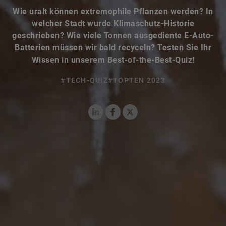
Wie uralt können extremophile Pflanzen werden? In
welcher Stadt wurde Klimaschutz-Historie
geschrieben? Wie viele Tonnen ausgediente E-Auto-
Batterien müssen wir bald recyceln? Testen Sie Ihr
Wissen in unserem Best-of-the-Best-Quiz!
#TECH-QUIZ
#TOPTEN 2023
LinkedIn
Facebook
X