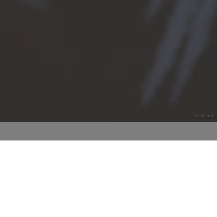
© iStock
Haben Sie schon mal was von schockgefrosteten
Kreaturen gehört, die unter extremsten
Bedingungen überleben können? Oder von
humanoiden Roboter-Sensibelchen, die
Gegenstände fast so erfühlen wie Menschen?
Klicken Sie sich durch unser Quiz mit Fragen zu