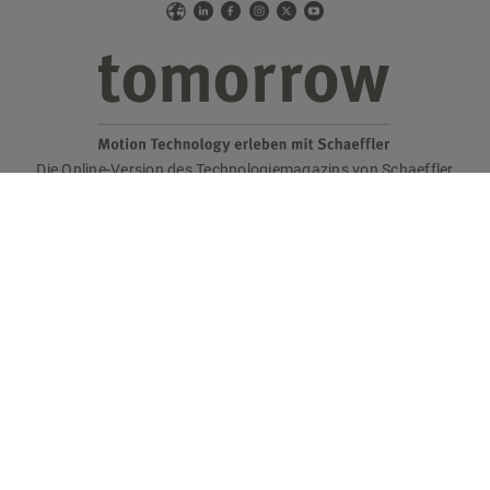
Web
LinkedIn
Facebook
Instagram
X
YouTube
Die Online-Version des Technologiemagazins von Schaeffler
tomorrow
Sie haben Interesse an der Printausgabe?
Bitte senden Sie eine E-Mail an
tomorrow@speedpool.com
Alle Print-Ausgaben als PDF finden Sie online hier:
www.schaeffler.de/tomorrow
Impressum
Datenschutzerklärung
Nutzungsbedingungen
Cookie-Richtlinie