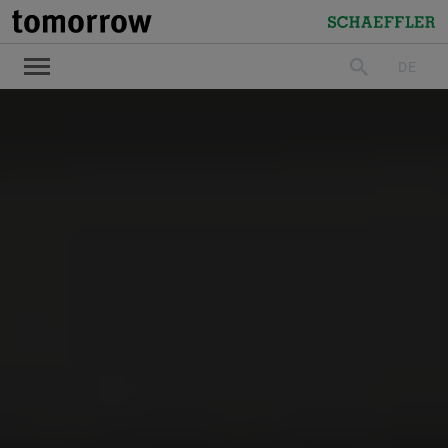
tomorrow
Schaeffler
DE
suchen