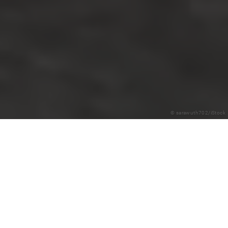
© sarawuth702/iStock
Robodog verzaubert. Eine Frau aus der etwa
zwanzigköpfigen Besuchergruppe aus Singapur
spricht den Roboterhund lächelnd an, der Mann
neben ihr beugt sich hinunter und tätschelt ihm den
Kopf. Robodog sieht putzig aus, wie er so
herumtänzelt. Doch er kann mehr als unterhalten: Er
wird dafür trainiert, Menschen zu unterstützen – als