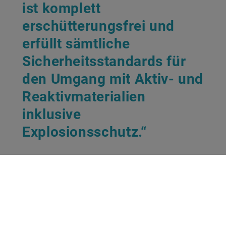
ist komplett
erschütterungsfrei und
erfüllt sämtliche
Sicherheitsstandards für
den Umgang mit Aktiv- und
Reaktivmaterialien
inklusive
Explosionsschutz.“
Das sind die Tech-Highlights
Das neue Technologiezentrum von Schaeffler