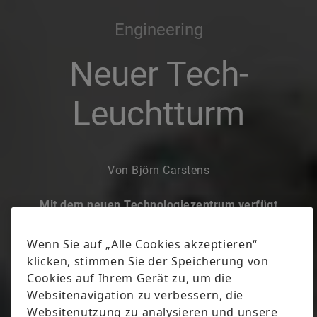
Engineering
Neuer Tech-
Leuchtturm
Von Björn Carstens
Mit dem neuen Technologiezentrum verfügt
Schaeffler über eine hochmoderne
Wissensschmiede für materialbasierte Produkte.
Was für Tech-Highlights stecken in dem Gebäude,
woran wird geforscht, was schätzen Kunden und
Mitarbeitende – „tomorrow“ liefert Fakten.