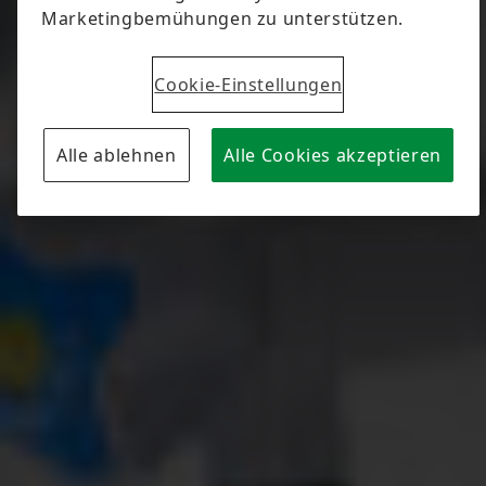
#INSIDE SCHAEFFLER
#INNOVATION
#NEW WORK
#PIONEERS
LinkedIn
Facebook
X