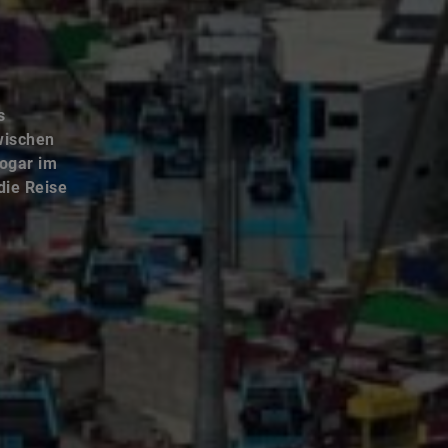
s
wischen
sogar im
die Reise