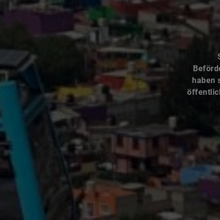
Beförd
haben s
öffentli