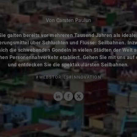
Von Carsten Paulun
Sie galten bereits vor mehreren Tausend Jahren als ideale
erungsmittel über Schluchten und Flüsse: Seilbahnen. Inz
ich die schwebenden Gondeln in vielen Städten der Welt 
chen Personennahverkehr etabliert. Gehen Sie mit uns auf 
und entdecken Sie die spektakulärsten Seilbahnen.
#WEBSTORIES
#INNOVATION
LinkedIn
Facebook
X