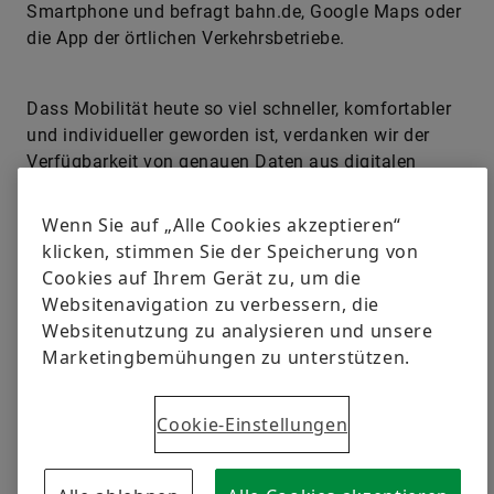
Smartphone und befragt bahn.de, Google Maps oder
die App der örtlichen Verkehrsbetriebe.
Dass Mobilität heute so viel schneller, komfortabler
und individueller geworden ist, verdanken wir der
Verfügbarkeit von genauen Daten aus digitalen
Karten und vor allem modernen Routenplanungs-
Algorithmen. Deren Siegeszug begann mit dem
Wenn Sie auf „Alle Cookies akzeptieren“
Algorithmus der kürzesten Wege, der bereits 1959
klicken, stimmen Sie der Speicherung von
vom Niederländer Edsger Wybe Dijkstra entwickelt
Cookies auf Ihrem Gerät zu, um die
wurde. Und tatsächlich arbeiten die aktuellen
Websitenavigation zu verbessern, die
Fahrplanauskunftssysteme und Routenplaner im
Websitenutzung zu analysieren und unsere
Kern noch immer mit dem sogenannten Dijkstra-
Marketingbemühungen zu unterstützen.
Algorithmus. Da er zum Bestimmen des kürzesten
Weges von Stadt A zu Stadt B aber die Verbindungen
Cookie-Einstellungen
zu allen Städten auf der Karte berechnet und damit
praktisch die gesamte Karte durchsucht, bekommt
der Ur-Algorithmus bei großen Datensätzen