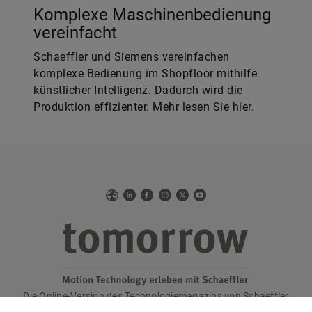
Komplexe Maschinenbedienung
vereinfacht
Schaeffler und Siemens vereinfachen
komplexe Bedienung im Shopfloor mithilfe
künstlicher Intelligenz. Dadurch wird die
Produktion effizienter. Mehr lesen Sie hier.
Web
LinkedIn
Facebook
Instagram
X
YouTube
Die Online-Version des Technologiemagazins von Schaeffler
tomorrow