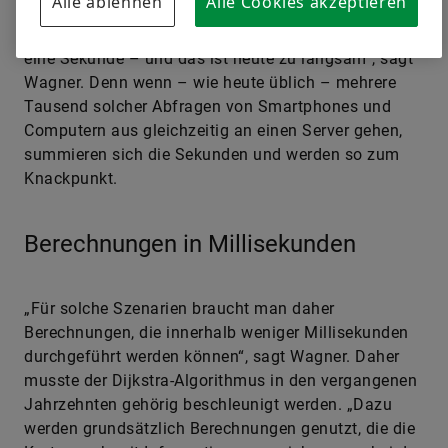
Alle ablehnen
Alle Cookies akzeptieren
Probleme. „Bei einer digitalen Straßenkarte von ganz
Europa braucht der Dijkstra-Algorithmus mehr als
eine Sekunde – und das ist heute zu langsam“, sagt
Wagner. Denn wenn – wie heute üblich – mehrere
Tausend solcher Abfragen von Smartphones und
Computern aus gleichzeitig an einen Server gehen,
summieren sich die Sekunden und werden so zum
Knackpunkt.
Berechnungen in Millisekunden
„Für solche Szenarien braucht man daher
Berechnungen, die innerhalb weniger Millisekunden
durchgeführt werden können“, sagt Wagner. Daher
musste der Dijkstra-Algorithmus in den vergangenen
Jahrzehnten gehörig beschleunigt werden. „Dazu
werden grundsätzlich Berechnungen genutzt, die die