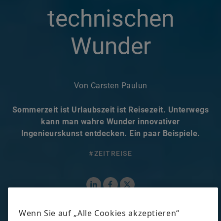
technischen
Wunder
Von Carsten Paulun
Sommerzeit ist Urlaubszeit ist Reisezeit. Unterwegs
kann man wahre Wunder innovativer
Ingenieurskunst entdecken. Ein paar Beispiele.
#ZEITREISE
LinkedIn
Facebook
X