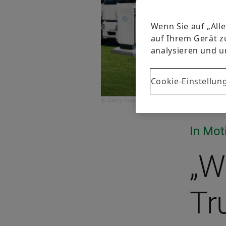
Wenn Sie auf „All
auf Ihrem Gerät z
analysieren und 
Cookie-Einstellun
© Getty Images
In Mot
„W
Tr