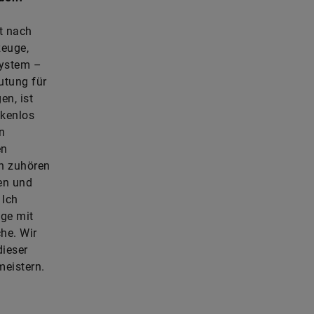
t nach
zeuge,
System –
utung für
en, ist
ckenlos
n
en
ch zuhören
en und
 Ich
oge mit
he. Wir
dieser
meistern.