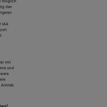
t möglich
tig den
rigeren
e
r IAA
port
t
er mit
teme und
hwere
ere
 Antrieb
eben?