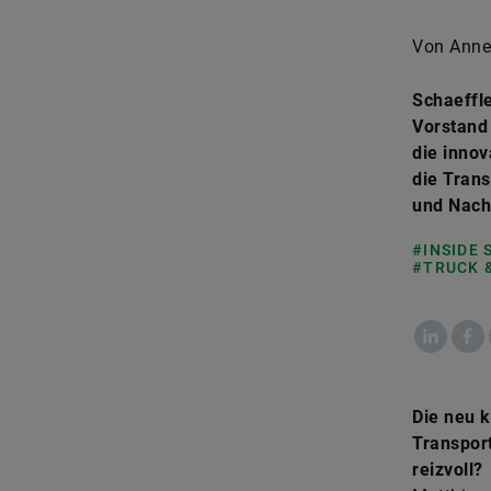
Von Annet
Schaeffle
Vorstand 
die innov
die Trans
und Nach
#INSIDE
#TRUCK 
LinkedIn
Fac
Die neu k
Transpor
reizvoll?