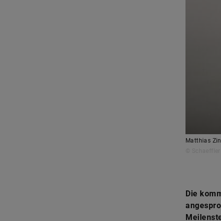
Matthias Zi
© Schaeffler
Die komm
angespro
Meilenste