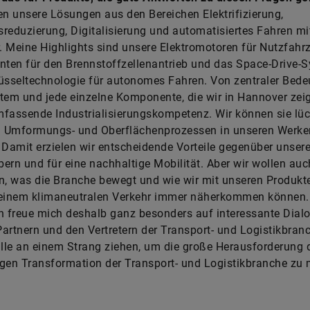
en unsere Lösungen aus den Bereichen Elektrifizierung,
reduzierung, Digitalisierung und automatisiertes Fahren mi
 Meine Highlights sind unsere Elektromotoren für Nutzfahr
ten für den Brennstoffzellenantrieb und das Space-Drive-
üsseltechnologie für autonomes Fahren. Von zentraler Bede
tem und jede einzelne Komponente, die wir in Hannover zeig
fassende Industrialisierungskompetenz. Wir können sie lü
zu Umformungs- und Oberflächenprozessen in unseren Werke
 Damit erzielen wir entscheidende Vorteile gegenüber unser
ern und für eine nachhaltige Mobilität. Aber wir wollen au
n, was die Branche bewegt und wie wir mit unseren Produkt
 einem klimaneutralen Verkehr immer näherkommen können.
h freue mich deshalb ganz besonders auf interessante Dial
artnern und den Vertretern der Transport- und Logistikbranc
le an einem Strang ziehen, um die große Herausforderung 
gen Transformation der Transport- und Logistikbranche zu 