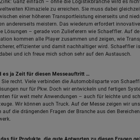
Zink: Ganz einfach – ohne die Logistikbranche wird es nich
 weltweiten Klimaziele zu erreichen. Sie muss dabei gleichzei
ischen einer höheren Transportleistung einerseits und nied
n andererseits meistern. Das wiederum erfordert innovativ
e Lösungen – gerade von Zulieferern wie Schaeffler. Auf de
tation kommen alle Player zusammen und zeigen, wie Trans
icherer, effizienter und damit nachhaltiger wird. Schaeffler is
dabei und ich freue mich schon sehr auf den Austausch.
 es ja Zeit für diesen Messeauftritt …
Sie recht. Viele verbinden die Automobilsparte von Schaeffl
ösungen nur für Pkw. Doch wir entwickeln und fertigen Sys
ten für weit mehr Anwendungen – auch für leichte und sc
euge. Wir können auch Truck. Auf der Messe zeigen wir uns
 auf die drängenden Fragen der Branche aus den Bereichen
werk.
 das für Produkte, die gute Antworten zu diesen Fragen g