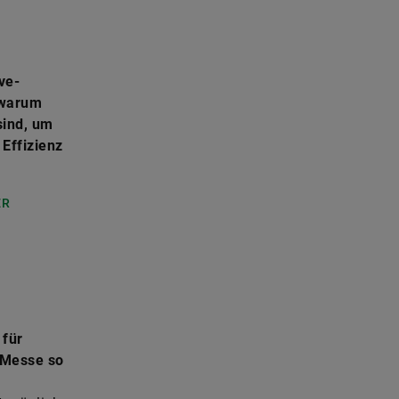
ve-
 warum
sind, um
Effizienz
ER
 für
 Messe so