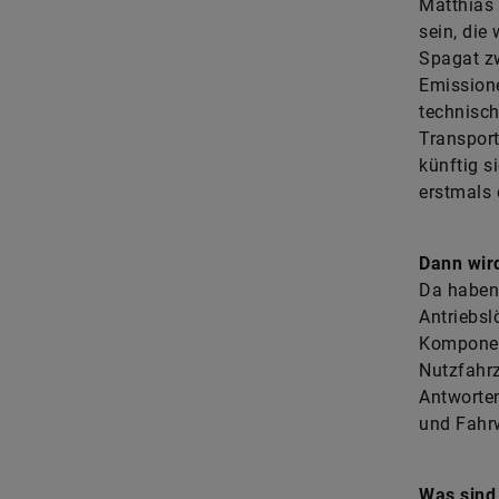
Matthias 
sein, die
Spagat zw
Emissione
technisch
Transpor
künftig s
erstmals 
Dann wird
Da haben 
Antriebsl
Komponen
Nutzfahrz
Antworten
und Fahr
Was sind