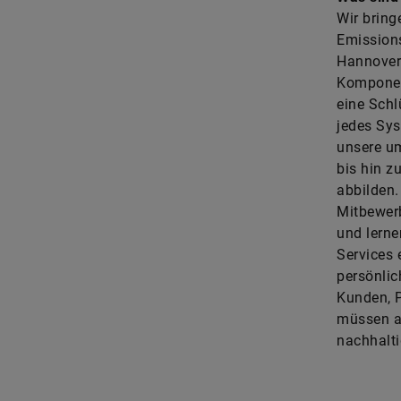
Wir bring
Emissions
Hannover.
Komponen
eine Schl
jedes Sys
unsere um
bis hin 
abbilden.
Mitbewerb
und lerne
Services
persönlic
Kunden, P
müssen al
nachhalti