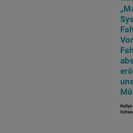
„M
Sy
Fah
Vor
Fah
ab
erö
une
Mög
Rallye
Schwa