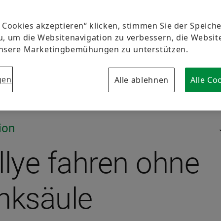
e Cookies akzeptieren“ klicken, stimmen Sie der Speic
u, um die Websitenavigation zu verbessern, die Websi
unsere Marketingbemühungen zu unterstützen.
gen
Alle ablehnen
Alle Co
ion
llye fahren ohne
nksäule