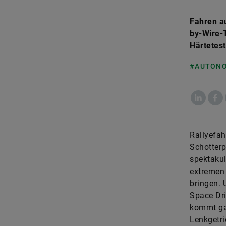
Fahren a
by-Wire-T
Härtetest
#AUTONO
LinkedIn
Fac
Rallyefah
Schotterp
spektaku
extremen
bringen. 
Space Dri
kommt ga
Lenkgetri