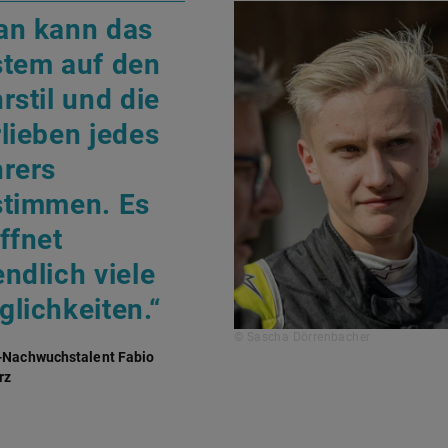
an kann das
stem auf den
rstil und die
lieben jedes
rers
stimmen. Es
ffnet
ndlich viele
lichkeiten.“
© Sascha Dörrenbacher
-Nachwuchstalent Fabio
rz