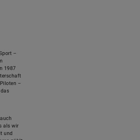
... und ohne, dafür mit Steer-by-wire-Technolo
© Schaeffler
Sport –
im
on 1987
terschaft
-Piloten –
 das
 auch
 als wir
it und