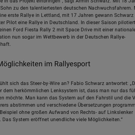
e in das Projekt einbringen“, sagt Armin Schwarz. Mit 18 Ja
Sohn zu den talentiertesten deutschen Nachwuchsfahrern. 
eine erste Rallye in Lettland, mit 17 Jahren gewann Schwarz
er Pilot eine Rallye in Deutschland. In dieser Saison pilotiert
inen Ford Fiesta Rally 2 mit Space Drive mit einer national
tion nun sogar im Wettbewerb in der Deutschen Rallye-
haft.
öglichkeiten im Rallyesport
ühlt sich das Steer-by-Wire an? Fabio Schwarz antwortet: „D
r dem herkömmlichen Lenksystem ist, dass man nur das füh
n möchte. Man kann das System auf den Fahrstil und die V
hrers abstimmen und verschiedene Übersetzungen programm
Beispiel ohne großen Aufwand von Rechts- auf Linkslenker
Das System eröffnet unendliche viele Möglichkeiten.“