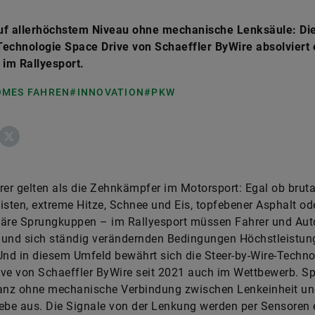
uf allerhöchstem Niveau ohne mechanische Lenksäule: Die
echnologie Space Drive von Schaeffler ByWire absolviert 
 im Rallyesport.
MES FAHREN
#INNOVATION
#PKW
ebook
X
rer gelten als die Zehnkämpfer im Motorsport: Egal ob bruta
isten, extreme Hitze, Schnee und Eis, topfebener Asphalt od
läre Sprungkuppen – im Rallyesport müssen Fahrer und Aut
 und sich ständig verändernden Bedingungen Höchstleistun
Und in diesem Umfeld bewährt sich die Steer-by-Wire-Techno
ve von Schaeffler ByWire seit 2021 auch im Wettbewerb. Sp
nz ohne mechanische Verbindung zwischen Lenkeinheit u
ebe aus. Die Signale von der Lenkung werden per Sensoren 