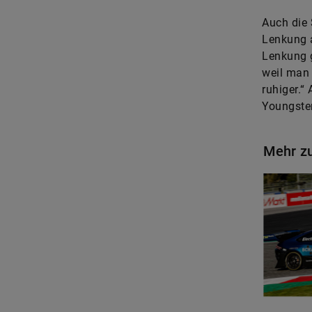
Auch die 
Lenkung a
Lenkung g
weil man 
ruhiger.“
Youngster
Mehr z