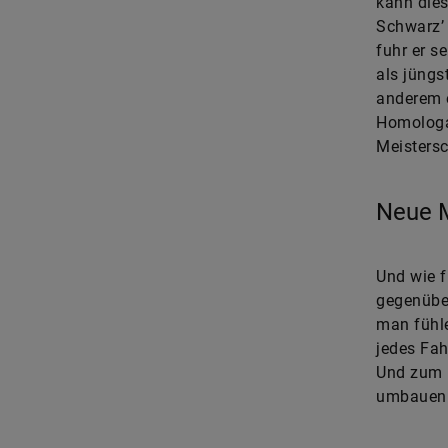
kann dies
Schwarz’ 
fuhr er s
als jüngst
anderem e
Homologa
Meistersc
Neue M
Und wie f
gegenübe
man fühle
jedes Fa
Und zum 
umbauen. 