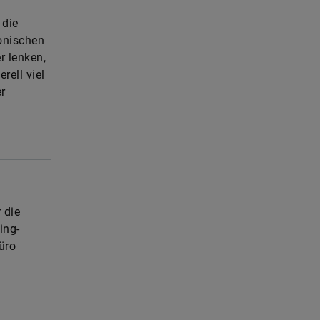
 die
onischen
r lenken,
rell viel
er
 die
ing-
üro