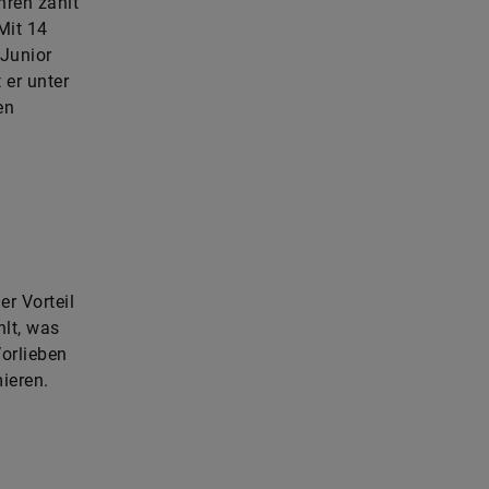
hren zählt
Mit 14
 Junior
 er unter
en
er Vorteil
lt, was
orlieben
ieren.