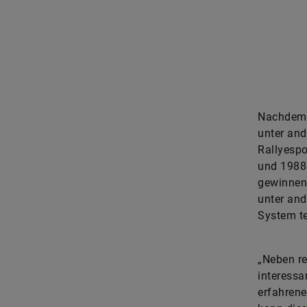
 dafür mit Steer-by-wire-Technologie.
Nachdem d
unter and
Rallyespo
und 1988 
gewinnen 
unter an
System te
„Neben re
interessa
erfahrene