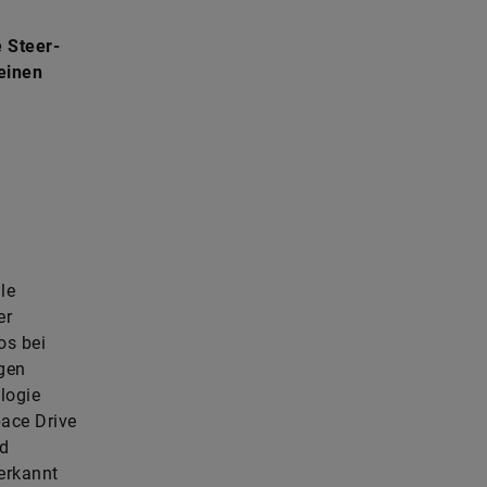
 Steer-
einen
le
er
os bei
gen
logie
ace Drive
nd
erkannt