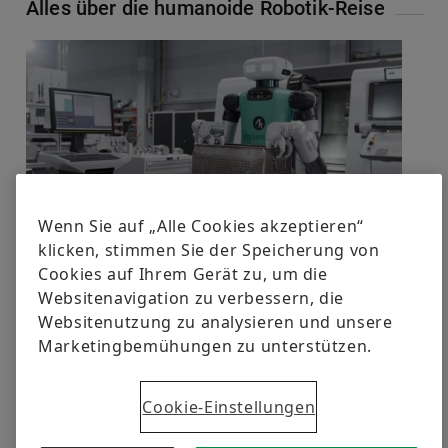
Hallo, Kollege Robo
Humanoide Roboter werden mehr und mehr
Aufgaben im Arbeitsleben übernehmen. Sie
agieren mit hoch entwickelter KI und feinfühliger
Sensorik. Schaeffler-Experten erzählen, wohin die
Robotik-Reise geht.
Weiterlesen
Edison, Westinghouse, Tesla – der