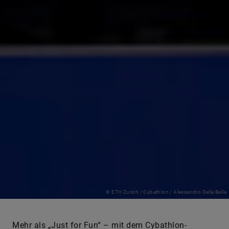
© ETH Zurich / Cybathlon / Alessandro Della Bella
Mehr als „Just for Fun“ – mit dem Cybathlon-