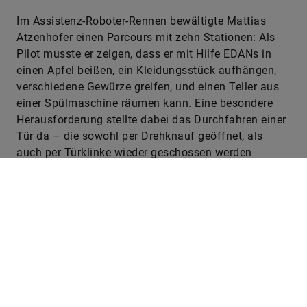
Im Assistenz-Roboter-Rennen bewältigte Mattias
Atzenhofer einen Parcours mit zehn Stationen: Als
Pilot musste er zeigen, dass er mit Hilfe EDANs in
einen Apfel beißen, ein Kleidungsstück aufhängen,
verschiedene Gewürze greifen, und einen Teller aus
einer Spülmaschine räumen kann. Eine besondere
Herausforderung stellte dabei das Durchfahren einer
Tür da – die sowohl per Drehknauf geöffnet, als
auch per Türklinke wieder geschossen werden
musste.
Wettkampf-Hürden aus dem Alltag
„Bei der Tür gilt es, verschiedene Hürden zu
überwinden“, erklärt Jörn Vogel, Leiter der EDAN-
Teams vom DLR-Institut für Robotik und