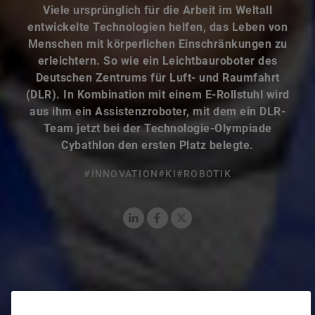
Viele ursprünglich für die Arbeit im Weltall
entwickelte Technologien helfen, das Leben von
Menschen mit körperlichen Einschränkungen zu
erleichtern. So wie ein Leichtbauroboter des
Deutschen Zentrums für Luft- und Raumfahrt
(DLR). In Kombination mit einem E-Rollstuhl wird
aus ihm ein Assistenzroboter, mit dem ein DLR-
Team jetzt bei der Technologie-Olympiade
Cybathlon den ersten Platz belegte.
#INNOVATION
#KI
#ROBOTIK
LinkedIn
Facebook
X