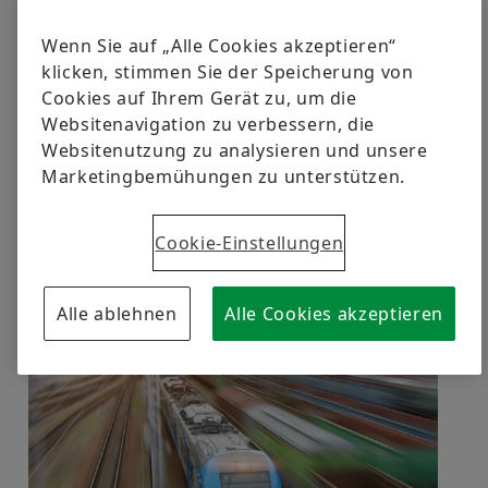
verursachte Leistungsverlust der
Verbrennungsmotoren nicht ausgleichen. Eine
Wenn Sie auf „Alle Cookies akzeptieren“
besondere technische Lösung verlangte zudem der
klicken, stimmen Sie der Speicherung von
Permafrostboden auf 550 Kilometern der
Cookies auf Ihrem Gerät zu, um die
Hochgebirgs-Bahntrasse. Stahlrohre, gefüllt mit
Websitenavigation zu verbessern, die
Ammoniak, wurden tief ins Erdreich gerammt. Das
Websitenutzung zu analysieren und unsere
beugt dem Auftauen vor und stabilisiert so dauerhaft
Marketingbemühungen zu unterstützen.
den Gleiskörper. Einem Versanden durch die
gewaltige Wanderdünen an der Strecke beugen grobe
Cookie-Einstellungen
Steinraster links und rechts der Schienen vor.
Mehr zum Thema
Alle ablehnen
Alle Cookies akzeptieren