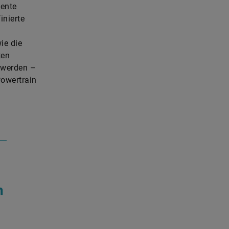
gente
inierte
ie die
ten
u werden –
Powertrain
n