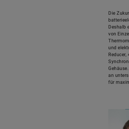
Die Zukun
batteriee
Deshalb e
von Einze
Thermoma
und elekt
Reducer, 
Synchron
Gehäuse. 
an unters
für maxim