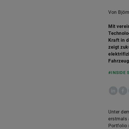
Von Björn
Mit verei
Technolog
Kraft in 
zeigt zu
elektrifi
Fahrzeug
#INSIDE
LinkedIn
Fac
Unter de
erstmals 
Portfolio