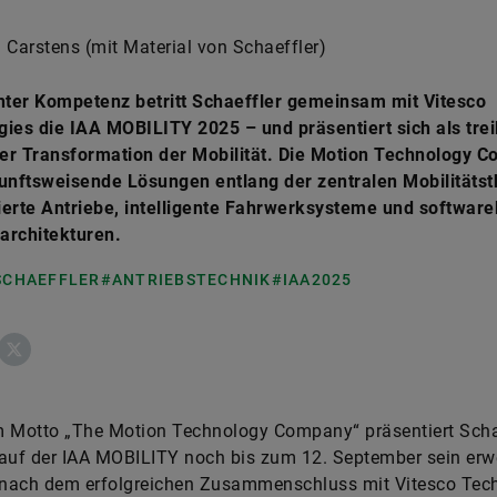
 Carstens (mit Material von Schaeffler)
nter Kompetenz betritt Schaeffler gemeinsam mit Vitesco
ies die IAA MOBILITY 2025 – und präsentiert sich als tre
der Transformation der Mobilität. Die Motion Technology 
kunftsweisende Lösungen entlang der zentralen Mobilitäts
zierte Antriebe, intelligente Fahrwerksysteme und software
architekturen.
 SCHAEFFLER
#ANTRIEBSTECHNIK
#IAA2025
ebook
X
m Motto „The Motion Technology Company“ präsentiert Scha
auf der IAA MOBILITY noch bis zum 12. September sein erwe
 nach dem erfolgreichen Zusammenschluss mit Vitesco Tech