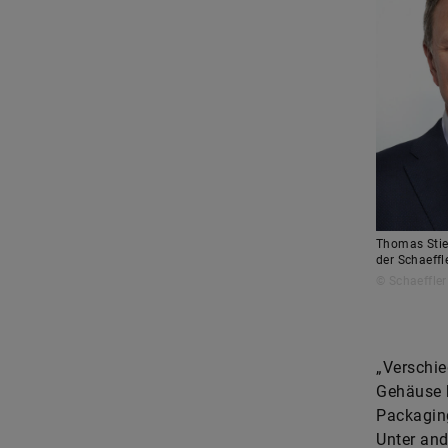
Thomas Stier
der Schaeffl
© Schaeffler
„Verschie
Gehäuse b
Packaging
Unter and