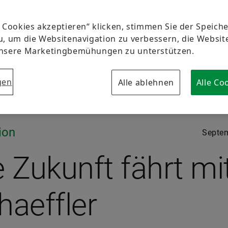
e Cookies akzeptieren“ klicken, stimmen Sie der Speic
u, um die Websitenavigation zu verbessern, die Websi
unsere Marketingbemühungen zu unterstützen.
gen
Alle ablehnen
Alle Co
ion
Septe
e Zukunft fährt mi
haeffler