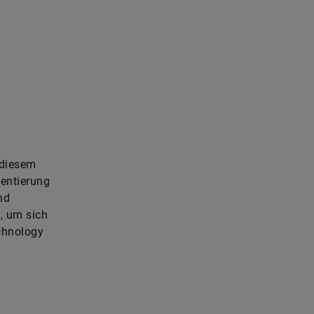
 diesem
ientierung
nd
, um sich
chnology