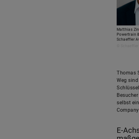
Matthias Zi
Powertrain 
Schaeffler 
© Schaeffler
Thomas St
Weg sind 
Schlüssel
Besucher 
selbst ei
Company 
E-Achs
maßge