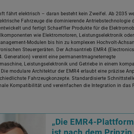
ft fährt elektrisch – daran besteht kein Zweifel. Ab 2035 w
lektrische Fahrzeuge die dominierende Antriebstechnologie d
ntwickelt und fertigt Schaeffler Produkte für die Elektromobi
lkomponenten wie Elektromotoren, Leistungselektronik oder
nagement-Modulen bis hin zu komplexen Hochvolt-Achsan
ronischen Steuergeräten. Der Achsantrieb EMR4 (Electronic
4. Generation) vereint eine permanentmagneterregte
maschine, Leistungselektronik und Getriebe in einem komp
Die modulare Architektur der EMR4 erlaubt eine präzise A
chiedlichste Fahrzeugkonzepte. Standardisierte Schnittstel
ale Kompatibilität und vereinfachen die Integration in das 
„Die EMR4-Plattform
ist nach dem Prinzip