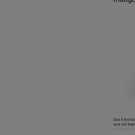
Das E-Achss
und mit fre
© Schaeffler