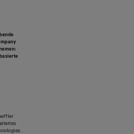
ibende
Company
themen:
basierte
effler
itertes
nologies.