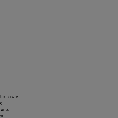
ator sowie
nd
erle.
en-