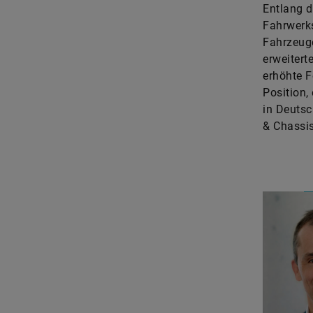
Entlang d
Fahrwerks
Fahrzeuge
erweitert
erhöhte F
Position,
in Deutsc
& Chassis