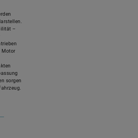
erden
arstellen.
lität –
trieben
s Motor
akten
npassung
len sorgen
Fahrzeug.