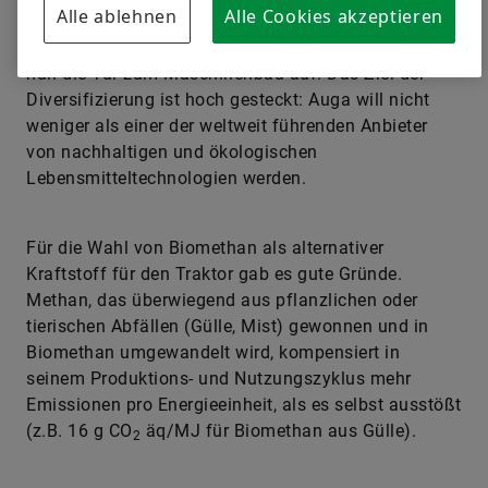
Alle ablehnen
Alle Cookies akzeptieren
Mit dem Auga M1 stößt der Lebensmittelhersteller
nun die Tür zum Maschinenbau auf. Das Ziel der
Diversifizierung ist hoch gesteckt: Auga will nicht
weniger als einer der weltweit führenden Anbieter
von nachhaltigen und ökologischen
Lebensmitteltechnologien werden.
Für die Wahl von Biomethan als alternativer
Kraftstoff für den Traktor gab es gute Gründe.
Methan, das überwiegend aus pflanzlichen oder
tierischen Abfällen (Gülle, Mist) gewonnen und in
Biomethan umgewandelt wird, kompensiert in
seinem Produktions- und Nutzungszyklus mehr
Emissionen pro Energieeinheit, als es selbst ausstößt
(z.B. 16 g CO
äq/MJ für Biomethan aus Gülle).
2