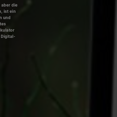
 aber die
 ist ein
en und
tes
lkulator
Digital-