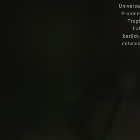
Universa
Problem
Tropf
Fa
berücks
entwick