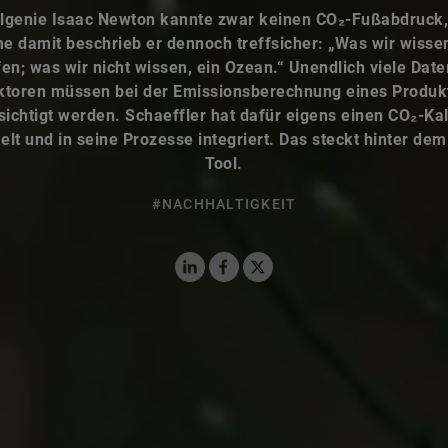
lgenie Isaac Newton kannte zwar keinen CO₂-Fußabdruck,
e damit beschrieb er dennoch treffsicher: „Was wir wissen,
en; was wir nicht wissen, ein Ozean.“ Unendlich viele Dat
ktoren müssen bei der Emissionsberechnung eines Produk
ichtigt werden. Schaeffler hat dafür eigens einen CO₂-Ka
elt und in seine Prozesse integriert. Das steckt hinter dem 
Tool.
#NACHHALTIGKEIT
LinkedIn
Facebook
X