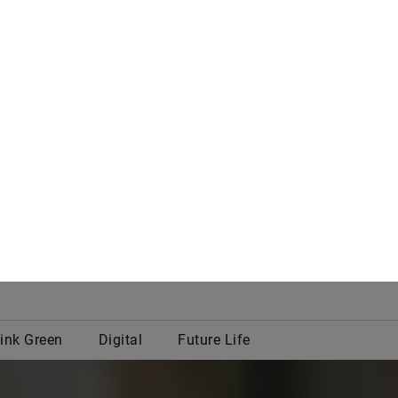
e Cookies akzeptieren“ klicken, stimmen Sie der Speic
u, um die Websitenavigation zu verbessern, die Websi
unsere Marketingbemühungen zu unterstützen.
gen
Alle ablehnen
Alle Co