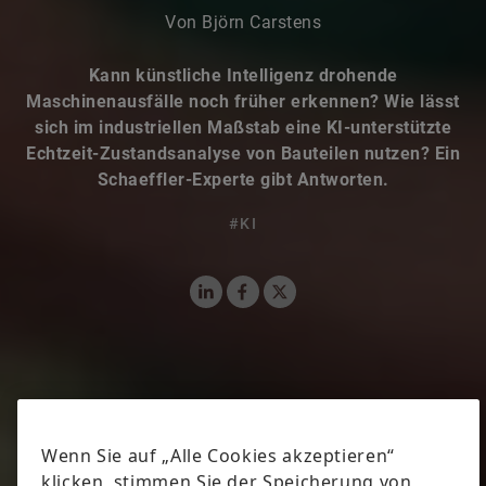
Von Björn Carstens
Kann künstliche Intelligenz drohende
Maschinenausfälle noch früher erkennen? Wie lässt
sich im industriellen Maßstab eine KI-unterstützte
Echtzeit-Zustandsanalyse von Bauteilen nutzen? Ein
Schaeffler-Experte gibt Antworten.
#KI
LinkedIn
Facebook
X