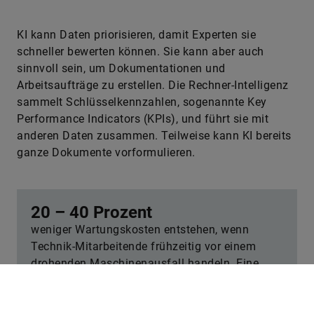
KI kann Daten priorisieren, damit Experten sie
schneller bewerten können. Sie kann aber auch
sinnvoll sein, um Dokumentationen und
Arbeitsaufträge zu erstellen. Die Rechner-Intelligenz
sammelt Schlüsselkennzahlen, sogenannte Key
Performance Indicators (KPIs), und führt sie mit
anderen Daten zusammen. Teilweise kann KI bereits
ganze Dokumente vorformulieren.
20 – 40 Prozent
weniger Wartungskosten entstehen, wenn
Technik-Mitarbeitende frühzeitig vor einem
drohenden Maschinenausfall handeln. Eine
permanente Echtzeitüberwachung mithilfe von
KI ermöglicht es, Wartung oder Instandhaltung
zu priorisieren, sobald eine Anomalie erkannt